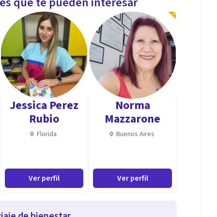
les que te pueden interesar
Jessica Perez
Norma
Rubio
Mazzarone
Florida
Buenos Aires
Ver perfil
Ver perfil
iaje de bienestar