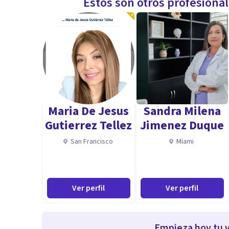
Estos son otros profesiona
Maria De Jesus
Sandra Milena
Gutierrez Tellez
Jimenez Duque
San Francisco
Miami
Ver perfil
Ver perfil
Empieza hoy tu v