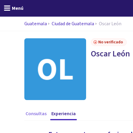
Menú
Guatemala
Ciudad de Guatemala
Oscar León
No verificado
Oscar León
Consultas
Experiencia