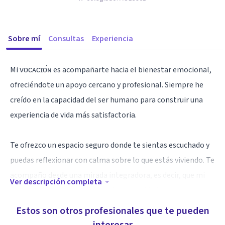
Sobre mí
Consultas
Experiencia
Mi ᴠᴏᴄᴀᴄɪᴏ́ɴ es acompañarte hacia el bienestar emocional,
ofreciéndote un apoyo cercano y profesional. Siempre he
creído en la capacidad del ser humano para construir una
experiencia de vida más satisfactoria.
Te ofrezco un espacio seguro donde te sientas escuchado y
puedas reflexionar con calma sobre lo que estás viviendo. Te
acompaño desde una mirada integradora, es decir, que mi
Ver descripción completa
forma de trabajar se adapta a tus necesidades, y no alrevés.
Estos son otros profesionales que te pueden
Utilizo herramientas y recursos de distintos ᴇɴғᴏǫᴜᴇs de la