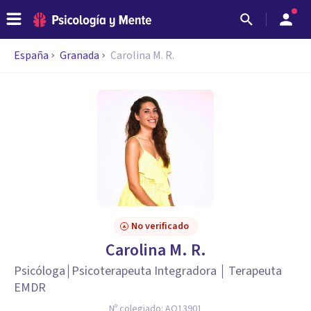
España
Granada
Carolina M. R.
No verificado
Carolina M. R.
Psicóloga￨Psicoterapeuta Integradora ￨ Terapeuta
EMDR
Nº colegiado:
AO13901