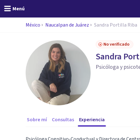
Menú
México
Naucalpan de Juárez
Sandra Portilla Riba
No verificado
Sandra Porti
Psicóloga y psicot
Sobre mí
Consultas
Experiencia
Psicóloga Cognitivo-Conductual y Directora de Centro