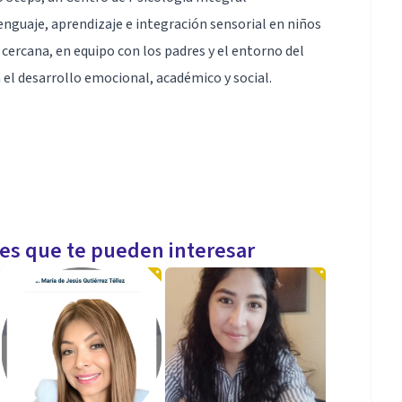
guaje, aprendizaje e integración sensorial en niños
 cercana, en equipo con los padres y el entorno del
 el desarrollo emocional, académico y social.
antil, formadora, comunicadora, emprendedora,
les que te pueden interesar
, paciente, colaborativa.