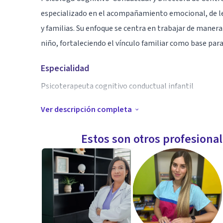
especializado en el acompañamiento emocional, de len
y familias. Su enfoque se centra en trabajar de manera
niño, fortaleciendo el vínculo familiar como base para
Especialidad
Psicoterapeuta cognitivo conductual infantil
Ver descripción completa
Aptitudes
Empática, líder, creativa, organizada, psicóloga inf
Estos son otros profesiona
cercana, resiliente, proactiva, innovadora, apasionada