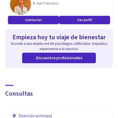
Acompaña a cada paciente en un proceso de
San Francisco
autoconocimiento y recuperación en el que la persona se
sienta escuchada y comprendida en todas sus dimensiones:
Contactar
Ver perfil
cuerpo, mente y contexto. Su compromiso es ofrecer un
espacio seguro, cercano y profesional desde el que cada
Empieza hoy tu viaje de bienestar
persona pueda tomar las riendas de su propio bienestar.
Accede a una amplia red de psicólogos calificados. Empatía y
experiencia a tu servicio.
Encuentra profesionales
Consultas
Dirección principal