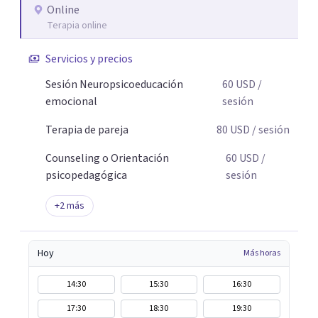
promover cambios sostenibles. Como divulgador
Online
Terapia online
científico, acerca la psicología y las neurociencias a la vida
cotidiana mediante contenidos claros, rigurosos y
Servicios y precios
aplicables, con el propósito de impulsar un bienestar
integral.
Sesión Neuropsicoeducación
60
USD
/
emocional
sesión
Terapia de pareja
80
USD
/ sesión
Counseling o Orientación
60
USD
/
psicopedagógica
sesión
+
2
más
Hoy
Más horas
14:30
15:30
16:30
17:30
18:30
19:30