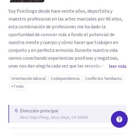
Soy Psicólogo desde hace veinte años, deportista y
maestro profesional en las artes marciales por 40 años,
esta combinación de profesiones me ha dado la
oportunidad de conocer más a fondo el potencial de
nuestra mente y cuerpo y cómo hacer que trabajen en
conjunto y en perfecta armonía. Durante nuestra vida
vamos cosechando experiencias positivas y negativas,
unas nos dan alegría cada vez que las recordamos, otras
leer más
nos dan nostalgia, angustia, depresion, ansiedad, estres,
Orientación laboral
Codependencia
Conflictos familiares
frustracion, las bloqueamos por momentos para no
+7 más
sufrir, hasta que ya no podemos más y nos hace entrar a
un estado emocional no deseado para nadie. Mi misión y
pasión como Psicólogo es poder ayudar a nuestra
Dirección principal
comunidad latina de este planeta y decirles que la vida es
Aliso Viejo Pkwy, Aliso Viejo, CA 92656
proceso de evolución constante, saber que nadie es
perfecto pero que todo se puede lograr si lo deseamos