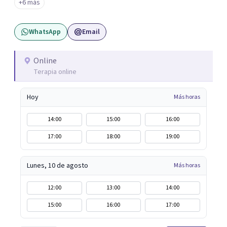
+6 más
en modalidad online. Si sentís que es momento de darte
un espacio para empezar un proceso personal o trabajar
WhatsApp
Email
en tu vínculo, podés escribirme para coordinar una
primera consulta.
Online
Terapia online
Hoy
Más horas
14:00
15:00
16:00
17:00
18:00
19:00
Lunes, 10 de agosto
Más horas
12:00
13:00
14:00
15:00
16:00
17:00