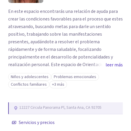
En este espacio encontrarás una relación de ayuda para
crear las condiciones favorables para el proceso que estes
atravesando, buscando metas para darle un sentido
positivo, trabajando sobre las manifestaciones
presentes, ayudándote a resolver el problema
rápidamente y de forma saludable, focalizando
principalmente en el desarrollo de potencialidades y
realización personal. Este espacio de Orientación
leer más
Psicológica tiene como objetivos promover el
Niños y adolescentes
Problemas emocionales
crecimiento preservar la salud mental, modificar el estilo
Conflictos familiares
+3 más
de vida si buscas mayor calidad de vida. Situaciones son
con las que te puedo ayudar: resolver preguntas
frecuentes a la paternidad, corregir determinados
12227 Circula Panorama Pl, Santa Ana, CA 92705
comportamientos de un hijo adolescente, problemas en
relaciones laborales, problemas en la relación con la
Servicios y precios
pareja, manejo de diversas situaciones que pueden causar