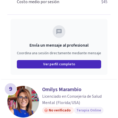
angustia emocional. Este espacio puede ser el adecuado
Costo medio por sesión
$45
si crees que cuentas con recursos personales que
potencialmente te permitan asumir el proceso de
cambio: la madurez y la autonomía para decidir por ti
mismo, la estabilidad emocional para identificar las
fortalezas y debilidades afectivas y poder participar en la
sociedad con tus metas y motivaciones.
Envía un mensaje al profesional
Coordina una sesión directamente mediante mensaje
Ver perfil completo
9
Omilys Marambio
Licenciado en Consejeria de Salud
Mental (Florida/USA)
No verificado
Terapia Online