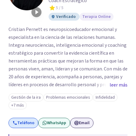
Coach Estratégico
5
/ 5
Verificado
Terapia Online
Cristian Pernett es neuropsicoeducador emocional y
especialista en la ciencia de las relaciones humanas.
Integra neurociencias, inteligencia emocional y coaching
estratégico para convertir la evidencia científica en
herramientas prácticas que mejoran la forma en que las
personas viven, aman, lideran y se comunican. Con más de
20 años de experiencia, acompaña a personas, parejas y
líderes en procesos de desarrollo personal y profesional.
leer más
Su trabajo se centra en la regulación emocional, las
Gestión de la ira
Problemas emocionales
Infidelidad
relaciones de pareja, la comunicación efectiva y el
+7 más
liderazgo consciente. Su metodología combina
psicología contemporánea, neurociencias y estrategias
Teléfono
WhatsApp
Email
de cambio basadas en evidencia para fortalecer la
autoestima, desarrollar habilidades socioemocionales y