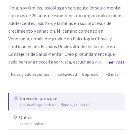
Hola, soy Omilys, psicóloga y terapeuta de salud mental
con más de 20 años de experiencia acompañando a niños,
adolescentes, adultos y familias en sus procesos de
crecimiento y sanación. Mi camino comenzó en
Venezuela, donde me gradué en Psicología Clínica y
continuó en los Estados Unidos donde me licencie en
Consejeria de Salud Mental. Creo profundamente que
cada persona necesita ser vista, escuchada y validada. En
leer más
mi trabajo, no solo me enfoco en los síntomas, sino en la
Niños y adolescentes
Impulsividad
Depresión
+2 más
historia, el contexto y las fortalezas que ya existen
dentro de ti. Acompaño a padres que desean conectar
mejor con sus hijos, a adultos que buscan comprender su
Dirección principal
ansiedad o depresión, y a personas que están en proceso
13538 Village Park Dr, Orlando, FL 32837
de recuperación o transformación personal. Mi enfoque
es compasivo, basado en evidencia y centrado en el
Online
respeto. Trabajo creando un espacio seguro —Tu Espacio
Terapia online
— donde puedas explorar tu experiencia sin juicio,