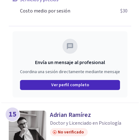
lo que ya no te sirve. Estoy aquí para guiarte en cada paso
del camino hacia tu bienestar emocional y mental. Si
Costo medio por sesión
$30
estás listo para iniciar este viaje de transformación, no
dudes en contactarme.
Envía un mensaje al profesional
Coordina una sesión directamente mediante mensaje
Ver perfil completo
15
Adrian Ramírez
Doctor y Licenciado en Psicología
No verificado