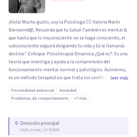
¡Hola! Mucho gusto, soy la Psicóloga 👩‍⚕️ Valeria Marín.
Bienvenid@, Recuerda que tu Salud-También es mental &
que hasta que lo insconsciente no se haga consciente, el
subconsciente seguirá dirigiendo tu vida y tú le llamarás
destino". Enfoque: Psicoterapia Dinamica ¿Qué es?: Es una
teoría que investiga y ayuda a la comprensión del
funcionamiento mental normal y patológico. Asimismo,
es un método terapéutico que trata los conflictos y
leer más
dificultades del psiquismo humano. Objetivo:
Personalidad antisocial
Ansiedad
Comprender los funcionamientos mentales del paciente
Problemas de comportamiento
+7 más
tratando de darle significado, ayudarlo a comprender
estos funcionamientos a través del análisis de sus
patrones de relación, los modos de vivirse a sí mismo, de
Dirección principal
relacionarse con los demás.
Utah, Irvine, CA 92606