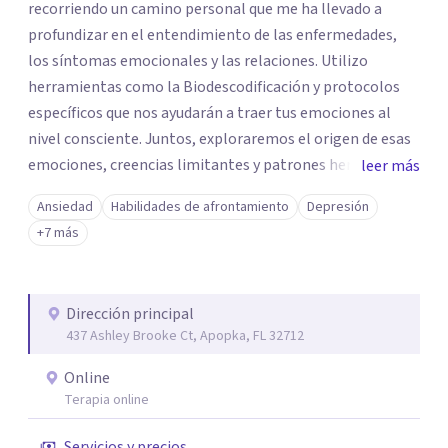
recorriendo un camino personal que me ha llevado a
profundizar en el entendimiento de las enfermedades,
los síntomas emocionales y las relaciones. Utilizo
herramientas como la Biodescodificación y protocolos
específicos que nos ayudarán a traer tus emociones al
nivel consciente. Juntos, exploraremos el origen de esas
emociones, creencias limitantes y patrones heredados
leer más
que pueden estar influyendo en tus síntomas y relaciones.
Ansiedad
Habilidades de afrontamiento
Depresión
Mi enfoque se centra en empoderarte para que
+7 más
reconozcas que tú eres el principal autor de tu vida. A
medida que tomas conciencia de tu poder, podrás diseñar
el plan que realmente deseas, alcanzando así un
Dirección principal
equilibrio y una paz mental que te ayudarán a mejorar tus
437 Ashley Brooke Ct, Apopka, FL 32712
síntomas físicos. En mi espacio de sanación, encontrarás
un lugar seguro donde hacer una pausa, reflexionar y
Online
aprender herramientas de autoobservación que te
Terapia online
permitirán valorar lo que deseas conservar y dejar atrás
Servicios y precios