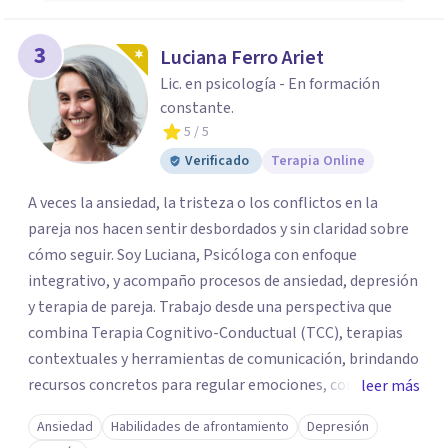
3
Luciana Ferro Ariet
Lic. en psicología - En formación
constante.
5
/ 5
Verificado
Terapia Online
A veces la ansiedad, la tristeza o los conflictos en la
pareja nos hacen sentir desbordados y sin claridad sobre
cómo seguir. Soy Luciana, Psicóloga con enfoque
integrativo, y acompaño procesos de ansiedad, depresión
y terapia de pareja. Trabajo desde una perspectiva que
combina Terapia Cognitivo-Conductual (TCC), terapias
contextuales y herramientas de comunicación, brindando
recursos concretos para regular emociones, comprender
leer más
patrones y abordar las dificultades vinculares con mayor
Ansiedad
Habilidades de afrontamiento
Depresión
claridad. Ofrezco sesiones individuales y terapia de pareja