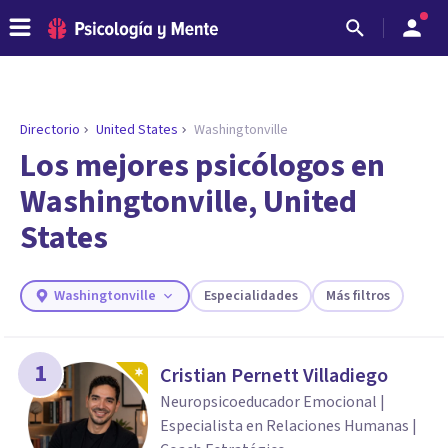
Directorio
United States
Washingtonville
ENCONTRAR MI TERAPEUTA
¿Necesitas ayuda para encontrar el
Los mejores psicólogos en
psicólogo adecuado?
Washingtonville, United
Responde a unas breves preguntas y te ofreceremos
States
los profesionales que más se ajustan a tus
necesidades.
Responder cuestionario
Washingtonville
Especialidades
Más filtros
1
Cristian Pernett Villadiego
Neuropsicoeducador Emocional |
Especialista en Relaciones Humanas |