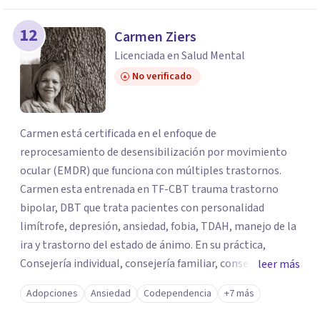
12
Carmen Ziers
Licenciada en Salud Mental
No verificado
Carmen está certificada en el enfoque de
reprocesamiento de desensibilización por movimiento
ocular (EMDR) que funciona con múltiples trastornos.
Carmen esta entrenada en TF-CBT trauma trastorno
bipolar, DBT que trata pacientes con personalidad
limítrofe, depresión, ansiedad, fobia, TDAH, manejo de la
ira y trastorno del estado de ánimo. En su práctica,
Consejería individual, consejería familiar, consejería de
leer más
pareja. Ella es muy versada y conocedora de varias
Adopciones
Ansiedad
Codependencia
+7 más
técnicas de asesoramiento como la terapia conductual
cognitiva (CBT), la terapia de aceptación y compromiso,