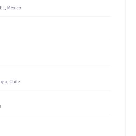
EL, México
ago, Chile
e