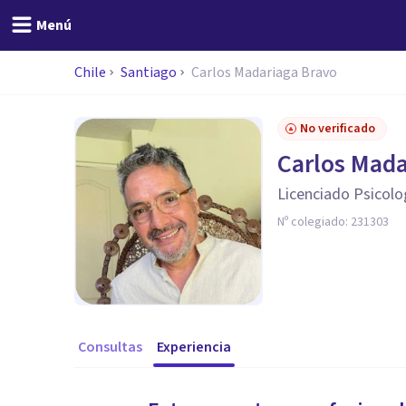
Menú
Chile
Santiago
Carlos Madariaga Bravo
No verificado
Carlos Mada
Licenciado Psicolo
Nº colegiado:
231303
Consultas
Experiencia