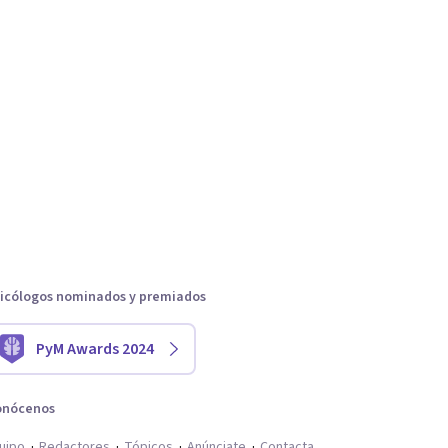
icólogos nominados y premiados
PyM Awards 2024
onócenos
uipo
Redactores
Tópicos
Anúnciate
Contacta