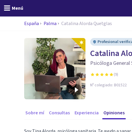
Menú
España
Palma
Catalina Alorda Quetglas
Profesional verifi
Catalina Al
Psicóloga General 
(
9
)
Nº colegiado:
B01522
Sobre mí
Consultas
Experiencia
Opiniones
Soy Tina Alorda, psicóloga sanitaria. Te ayudo a sanar 