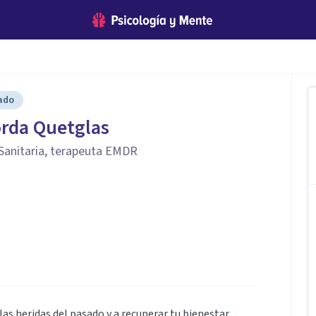
cado
orda Quetglas
Sanitaria, terapeuta EMDR
las heridas del pasado y a recuperar tu bienestar