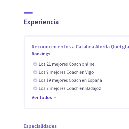
Aptitudes
Experiencia
. Tras años de trabajo en el sector, decidí dar un paso
cercana, adaptada a cada persona, con el tiempo y la
Reconocimientos a
Catalina Alorda Quetgla
Creo en la importancia de una relación terapéutica b
Rankings
acompañarte con profesionalidad y sensibilidad, ofre
Los 21 mejores Coach online
bienestar que mereces.
Los 9 mejores Coach en Vigo
Los 19 mejores Coach en España
📅 Empieza hoy mismo tu proceso de cambio. Contáct
Los 7 mejores Coach en Badajoz
Ver todos
Especialidades