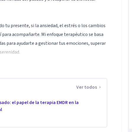
o tu presente, si la ansiedad, el estrés o los cambios
uí para acompañarte. Mi enfoque terapéutico se basa
adas para ayudarte a gestionar tus emociones, superar
 serenidad.
tu historia sin juicios. Juntos trabajaremos para que
es con confianza hacia la vida que deseas.
Ver todos
sado: el papel de la terapia EMDR en la
ad pública y mi enfoque combina diversas
l
ndos y duraderos:
nto del trauma, ansiedad y experiencias difíciles.