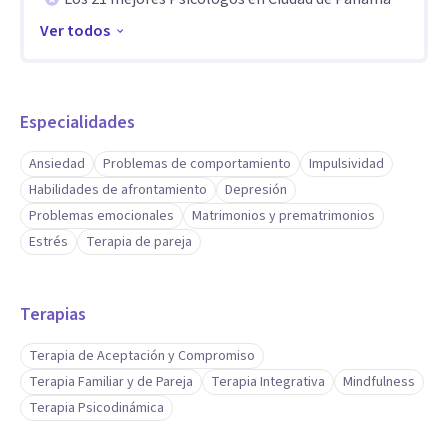
de conflictos y desarrollo de habilidades emocionales.
Ver todos
Aptitudes
Mi enfoque se basa en una psicología integrativa que valora
la singularidad de cada persona. Trabajo desde un abordaje
Especialidades
facilitador, ofreciendo un espacio de escucha y reflexión
Ansiedad
Problemas de comportamiento
Impulsividad
donde puedan desplegarse recursos emocionales,
Habilidades de afrontamiento
Depresión
comunicacionales y creativos.
Problemas emocionales
Matrimonios y prematrimonios
Mi experiencia en formación y coordinación de talleres de
Estrés
Terapia de pareja
actuación y creatividad me permite integrar recursos
expresivos en el proceso terapéutico, ampliando las
Terapias
posibilidades de trabajo clínico.
Terapia de Aceptación y Compromiso
Terapia Familiar y de Pareja
Terapia Integrativa
Mindfulness
Terapia Psicodinámica