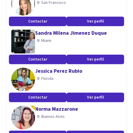
San Francisco
✅ Intervención con enfoque en Terapia Cognitivo-
Conductual,
Contactar
Ver perfil
✅ Formación en Mindfulness y Compasión,
Sandra Milena Jimenez Duque
✅ Acompañamiento integral para el desarrollo emocional,
Miami
social y conductual.
Contactar
Ver perfil
🌿 Un espacio de escucha segura, contención emocional y
herramientas prácticas para afrontar desafíos de la infancia
Jessica Perez Rubio
y adolescencia.
Florida
📍 Atención presencial o en línea
Contactar
Ver perfil
Norma Mazzarone
Buenos Aires