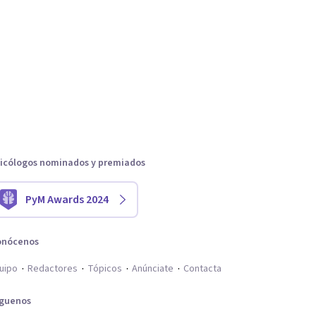
icólogos nominados y premiados
PyM Awards 2024
onócenos
uipo
Redactores
Tópicos
Anúnciate
Contacta
íguenos