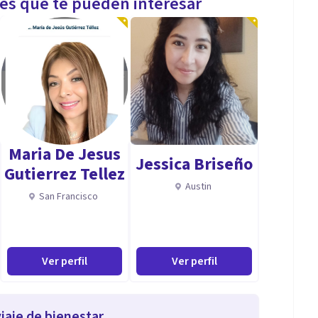
les que te pueden interesar
Maria De Jesus
Jessica Briseño
Gutierrez Tellez
Austin
San Francisco
Ver perfil
Ver perfil
iaje de bienestar