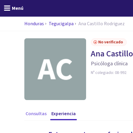
Menú
Honduras
Tegucigalpa
Ana Castillo Rodriguez
No verificado
Ana Castill
Psicóloga clínica
Nº colegiado:
08-992
Consultas
Experiencia