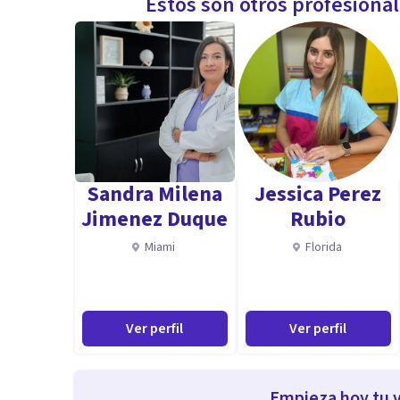
Estos son otros profesiona
Sandra Milena
Jessica Perez
Jimenez Duque
Rubio
Miami
Florida
Ver perfil
Ver perfil
Empieza hoy tu v