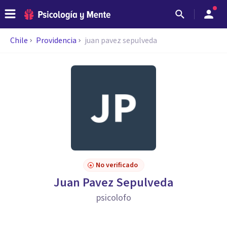
Chile
Providencia
juan pavez sepulveda
No verificado
Juan Pavez Sepulveda
psicolofo