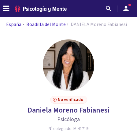
España
Boadilla del Monte
DANIELA Moreno Fabianesi
No verificado
Daniela Moreno Fabianesi
Psicóloga
Nº colegiado:
M-41719