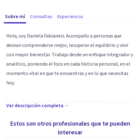
Sobre mí
Consultas
Experiencia
Hola, soy Daniela Fabianesi. Acompaño a personas que
desean comprenderse mejor, recuperar el equilibrio y vivir
con mayor bienestar. Trabajo desde un enfoque integrador y
analitico, poniendo el foco en cada historia personal, en el
momento vital en que te encuentras y en lo que necesitas
hoy.
Sé que dar el paso para pedir ayuda no siempre es fácil, pero
Ver descripción completa
puede ser el inicio de una transformación profunda. Mi
compromiso es ofrecerte un espacio de respeto, escucha y
Estos son otros profesionales que te pueden
confianza, donde puedas expresar lo que sientes sin juicio, y
interesar
empezar a reconstruir desde ahí.