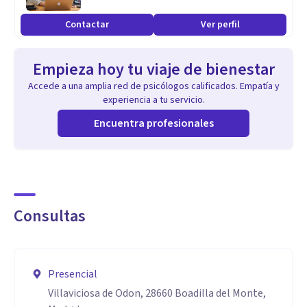
elaboración de duelos, conflictos internos, ansiedad,
Contactar
Ver perfil
dificultades vinculares y búsqueda de sentido. Integro
herramientas de distintos enfoques —como el sistémico,
Empieza hoy tu viaje de bienestar
emocional y transpersonal y psicoanalitico— adaptándome
Accede a una amplia red de psicólogos calificados. Empatía y
a las necesidades de cada persona. Cuento también con
experiencia a tu servicio.
experiencia en entornos de alta exigencia, lo que me
Encuentra profesionales
permite entender de cerca cómo la presión y la
autoexigencia pueden afectar el bienestar. Mi propósito es
ofrecer un espacio donde te sientas escuchado, sostenido y
libre de explorar lo que necesitas transformar.
Consultas
Aptitudes
Me adapto con facilidad a las necesidades y tiempos de cada
Presencial
persona, manteniendo una presencia atenta y respetuosa.
Villaviciosa de Odon, 28660 Boadilla del Monte,
Suelo establecer vínculos terapéuticos sólidos, donde el