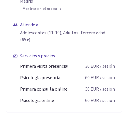
Madrid
otro se siente visto y comprendido. Me interesa lo que
Mostrar en el mapa
subyace a los síntomas y las palabras, por eso doy espacio
al silencio, a la escucha profunda y a los matices
Atiende a
emocionales.
Adolescentes (11-19), Adultos, Tercera edad
(65+)
Soy reflexiva, comprometida y cercana. Valoro la coherencia
Servicios y precios
entre lo que pienso, siento y hago, tanto en lo profesional
Primera visita presencial
30
EUR
/ sesión
como en lo personal. Me implico con honestidad en los
procesos terapéuticos, confiando en el potencial de
Psicología presencial
60
EUR
/ sesión
transformación que cada ser humano posee.
Primera consulta online
30
EUR
/ sesión
Psicología online
60
EUR
/ sesión