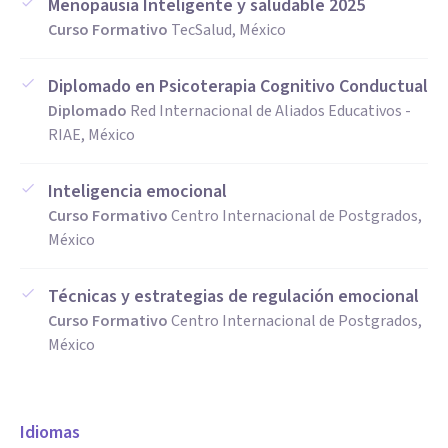
Menopausia Inteligente y saludable 2025
necesarias para afrontar futuros retos sin depender del
Curso Formativo
TecSalud, México
proceso terapéutico.
Diplomado en Psicoterapia Cognitivo Conductual
Modalidad de atención: presencial y online.
Diplomado
Red Internacional de Aliados Educativos -
RIAE, México
Si tienes dudas sobre el proceso terapéutico o deseas
agendar una cita, puedes enviarme un mensaje.
Inteligencia emocional
Curso Formativo
Centro Internacional de Postgrados,
México
Técnicas y estrategias de regulación emocional
Curso Formativo
Centro Internacional de Postgrados,
México
Idiomas