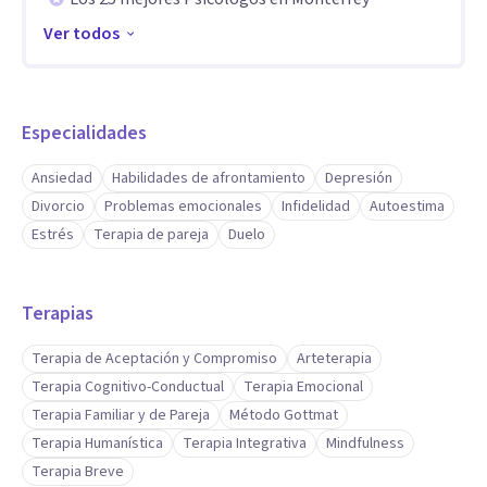
estrategias a la personalidad, necesidades, circunstancias y
Ver todos
ritmo de cada paciente, procurando que cada ejercicio sea
comprensible, realista y acorde con sus posibilidades, para
que pueda integrarlo de manera natural a su vida cotidiana
Especialidades
Mi trabajo integra herramientas de Terapia Cognitivo-
Ansiedad
Habilidades de afrontamiento
Depresión
Conductual, terapia breve, mindfulness y otras estrategias
Divorcio
Problemas emocionales
Infidelidad
Autoestima
Estrés
Terapia de pareja
Duelo
basadas en evidencia científica, seleccionando aquellas que
mejor respondan a las características y necesidades de cada
persona.
Terapias
Aptitudes
Terapia de Aceptación y Compromiso
Arteterapia
Terapia Cognitivo-Conductual
Terapia Emocional
En consulta considero fundamental que cada paciente
Terapia Familiar y de Pareja
Método Gottmat
comprenda qué está ocurriendo en su vida, qué factores
Terapia Humanística
Terapia Integrativa
Mindfulness
están manteniendo esas dificultades y cómo puede
Terapia Breve