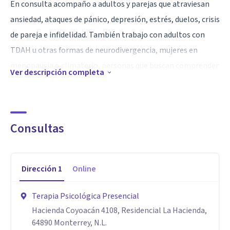
En consulta acompaño a adultos y parejas que atraviesan
ansiedad, ataques de pánico, depresión, estrés, duelos, crisis
de pareja e infidelidad. También trabajo con adultos con
TDAH u otras formas de neurodivergencia, mujeres en
menopausia o climaterio, personas que buscan comprender
Ver descripción completa
mejor su identidad u orientación sexual y quienes buscan
recuperar su bienestar después de relaciones marcadas por
el control, la manipulación o el desgaste emocional.
Consultas
También trabajo con jóvenes y adultos que crecieron en
entornos familiares rígidos o autoritarios y desean
Dirección
1
Online
comprender sus propios patrones, superar las limitaciones
que estos generan y aprender a tomar decisiones desde su
Terapia Psicológica Presencial
propio criterio, valores y convicciones.
Hacienda Coyoacán 4108, Residencial La Hacienda,
64890 Monterrey, N.L.