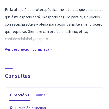
En la atención psicoterapéutica me interesa que consideres
que éste espacio será un espacio seguro para ti, sin juicios,
con escucha activa y plena para acompañarte en el proceso
que requieras. Siempre con profesionalismo, ética,
confidencialidad y respeto.
Ver descripción completa
Especialidad
Mi especialidad es terapia breve. Además cuento con
especialidad en Terapia de Parejas con método Gottman,
que es el método con mayor grado de efectividad. Cuento
Consultas
con certificación como coach integral para procesos de
mejora organizacional.
Dirección
1
Online
Estoy registrado en la Secretaria del Trabajo y Previción
Dirección principal