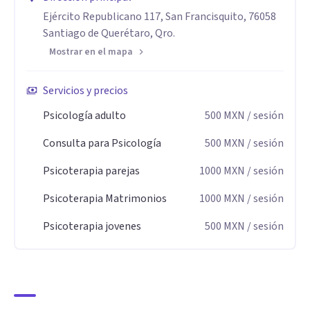
Social en México en la NOM035-STPS-2018 Factores de
Ejército Republicano 117, San Francisquito, 76058
Riesgo Psicosocial en el Trabajo. Identificación, Análisis y
Santiago de Querétaro, Qro.
Prevención.
Mostrar en el mapa
Actualmente estudio la Maestría en Ciencias de la Familia
Servicios y precios
para la Consultoria en la Universidad Anahuac Campus
Psicología adulto
500
MXN
/ sesión
Querétaro, con lo cual estoy consolidando mis
Consulta para Psicología
500
MXN
/ sesión
conocimentos para atención a familias.
Psicoterapia parejas
1000
MXN
/ sesión
Apoyo a estudiantes a encontrar su vocación con
Psicoterapia Matrimonios
1000
MXN
/ sesión
orientación y pruebas psicométricas.
Psicoterapia jovenes
500
MXN
/ sesión
Aptitudes
Escucha Activa
Respeto