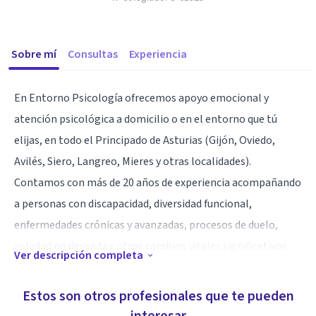
Sobre mí
Consultas
Experiencia
En Entorno Psicología ofrecemos apoyo emocional y
atención psicológica a domicilio o en el entorno que tú
elijas, en todo el Principado de Asturias (Gijón, Oviedo,
Avilés, Siero, Langreo, Mieres y otras localidades).
Contamos con más de 20 años de experiencia acompañando
a personas con discapacidad, diversidad funcional,
enfermedades crónicas y avanzadas, procesos de duelo,
soledad no deseada y otros cambios vitales significativos.
Ver descripción completa
Con un enfoque humanista y centrado en la persona,
ofrecemos un servicio personalizado y cercano, adaptado a
Estos son otros profesionales que te pueden
tus necesidades. Contacta para recibir atención profesional