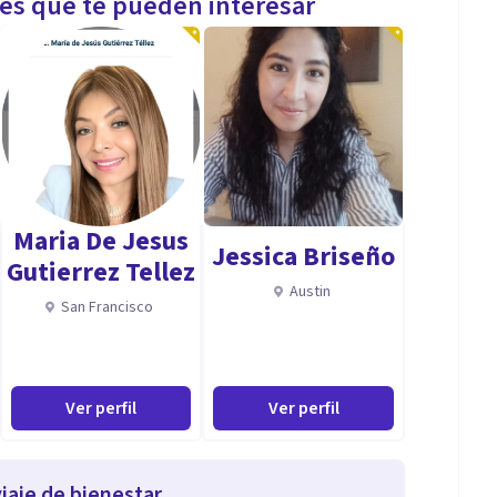
les que te pueden interesar
Maria De Jesus
Jessica Briseño
Gutierrez Tellez
Austin
San Francisco
Ver perfil
Ver perfil
iaje de bienestar