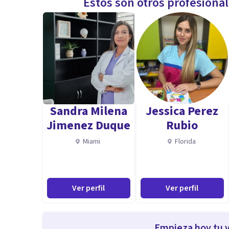
Estos son otros profesiona
Sandra Milena
Jessica Perez
Jimenez Duque
Rubio
Miami
Florida
Ver perfil
Ver perfil
Empieza hoy tu v