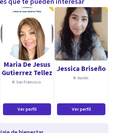
les que te pueden interesar
Maria De Jesus
Jessica Briseño
Gutierrez Tellez
Austin
San Francisco
Ver perfil
Ver perfil
iaje de bienestar