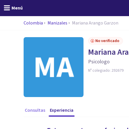
Menú
Colombia
Manizales
Mariana Arango Garzon
No verificado
Mariana Ar
Psicologo
Nº colegiado:
292679
Consultas
Experiencia