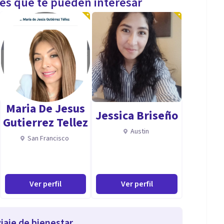
les que te pueden interesar
Maria De Jesus
Jessica Briseño
Gutierrez Tellez
Austin
San Francisco
Ver perfil
Ver perfil
iaje de bienestar