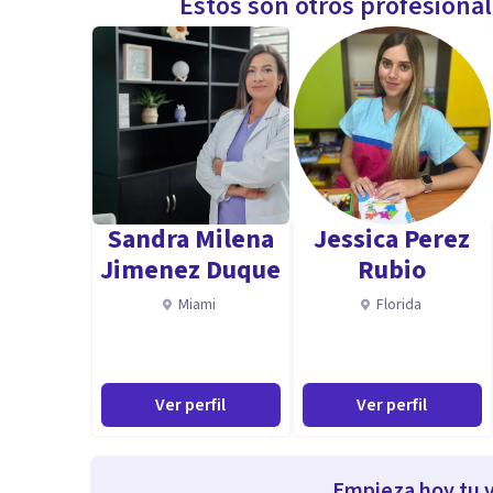
Estos son otros profesiona
Sandra Milena
Jessica Perez
Jimenez Duque
Rubio
Miami
Florida
Ver perfil
Ver perfil
Empieza hoy tu v