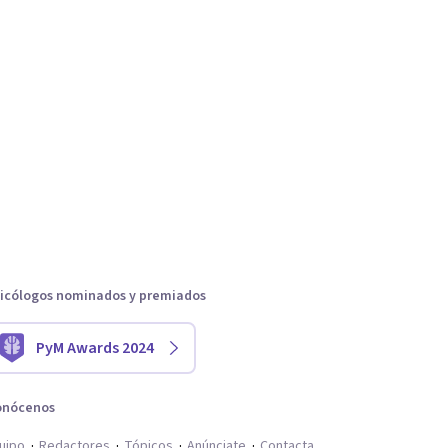
icólogos nominados y premiados
PyM Awards 2024
onócenos
uipo
Redactores
Tópicos
Anúnciate
Contacta