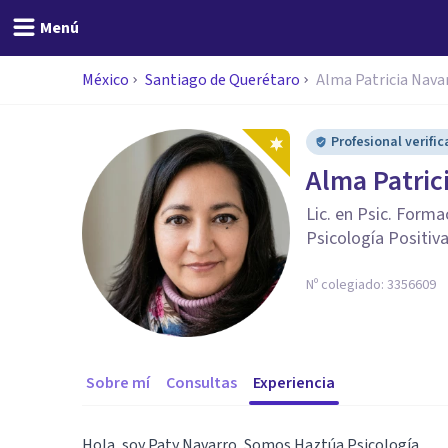
Menú
México
Santiago de Querétaro
Alma Patricia Nava
Profesional verifi
Alma Patric
Lic. en Psic. Form
Psicología Positiv
Nº colegiado:
3356609
Sobre mí
Consultas
Experiencia
Hola, soy Paty Navarro, Somos Haztúa Psicología