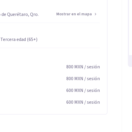
ca y experiencia en el acompañamiento emocional de
o de Querétaro, Qro.
Mostrar en el mapa
personales y procesos de cambio. Mi enfoque integra
on una escucha empática y respetuosa, adaptando cada
ajo desde la ética, la confidencialidad y el
 Tercera edad (65+)
do un espacio seguro que favorece la reflexión, el
ra una vida más equilibrada.
800
MXN
/ sesión
800
MXN
/ sesión
600
MXN
/ sesión
600
MXN
/ sesión