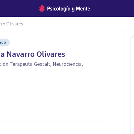
rro Olivares
cado
ia Navarro Olivares
ación Terapeuta Gestalt, Neurociencia,
a