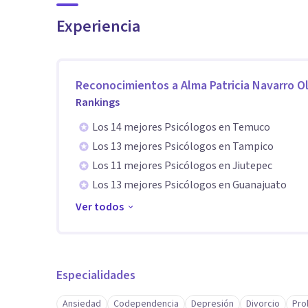
Somos un espacio terapéutico dedicado al bienestar in
Experiencia
emocionales de cada persona. Desde la Psicología Po
crecimiento personal con un enfoque humano, cercano y
Reconocimientos a
Alma Patricia Navarro O
Como terapeuta clínica y líder de esta franquicia, mi co
Rankings
cada proceso terapéutico. Acompaño personalmente a 
Los 14 mejores Psicólogos en Temuco
una visión que prioriza la escucha empática, el respeto 
Los 13 mejores Psicólogos en Tampico
que permitan una vida con mayor equilibrio, sentido y 
Los 11 mejores Psicólogos en Jiutepec
Los 13 mejores Psicólogos en Guanajuato
Haztua nace de la convicción de que la salud mental n
Ver todos
reconocer, potenciar y sostener lo valioso que ya habi
Especialidades
Ansiedad
Codependencia
Depresión
Divorcio
Pro