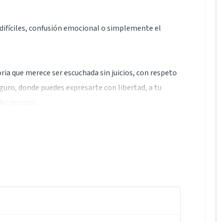
fíciles, confusión emocional o simplemente el
ia que merece ser escuchada sin juicios, con respeto
guro, donde puedes expresarte con libertad, a tu
el proceso.
 es una oportunidad para conocerte, sanar, fortalecer
ntica y en equilibrio.
n es un acto de valentía.