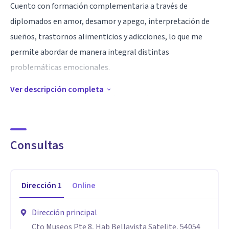
Cuento con formación complementaria a través de
diplomados en amor, desamor y apego, interpretación de
sueños, trastornos alimenticios y adicciones, lo que me
permite abordar de manera integral distintas
problemáticas emocionales.
Ver descripción completa
Acompaño a niños, adolescentes y adultos en procesos
relacionados con ansiedad, depresión, autoestima y
dificultades en las relaciones interpersonales. Trabajo
Consultas
especialmente con personas que buscan comprender lo que
les sucede, mejorar su bienestar emocional y generar
cambios profundos en su forma de vincularse consigo
Dirección
1
Online
mismas y con los demás.
Dirección principal
Especialidad
Cto Museos Pte 8, Hab Bellavista Satelite, 54054