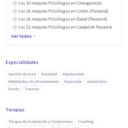
Los 10 mejores Psicólogos en Changuinola
Además, incorporo modelos de Psicología Positiva Aplicada
Los 16 mejores Psicólogos en Colón (Panamá)
(P.E.R.M.A.-V.) e Inteligencia Positiva (PQ), con el objetivo de
Los 16 mejores Psicólogos en David (Panamá)
Los 21 mejores Psicólogos en Ciudad de Panamá
que mis pacientes no solo alivien su malestar, sino que
también fortalezcan su liderazgo interno y florezcan
Ver todos
personal y profesionalmente.
También lidero el programa “Burnout Reset”, una mentoría
Especialidades
de 12 semanas orientada a fortalecer la resiliencia, el
Gestión de la ira
Ansiedad
Impulsividad
autocontrol emocional y el equilibrio frente a la presión
Habilidades de afrontamiento
Depresión
Autoestima
corporativa.
Estrés
Traumas
Aptitudes
Terapias
Lo que diferencia mi consulta es que comprendo tanto el
lenguaje de la salud mental como el mundo de la alta
Terapia de Aceptación y Compromiso
Coaching