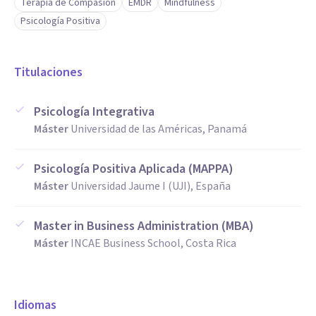
exigencia profesional y el liderazgo.
Terapia de Compasión
EMDR
Mindfulness
Psicología Positiva
Mi formación incluye:
Titulaciones
Magíster en Psicología Clínica.
Magíster en Psicología Positiva Aplicada (MAPPA).
Psicología Integrativa
Máster
Universidad de las Américas, Panamá
MBA por INCAE Business School.
Formación en EMDR y Terapia Enfocada en la Compasión
Psicología Positiva Aplicada (MAPPA)
(CFT).
Máster
Universidad Jaume I (UJI), España
Instructor calificado de mindfulness para la reducción del
estrés (MBSR) por el Mindfulness Center de Brown
Master in Business Administration (MBA)
University.
Máster
INCAE Business School, Costa Rica
Ambassador of Compassion program de Stanford
University.
Coach en Inteligencia Positiva (PQ).
Idiomas