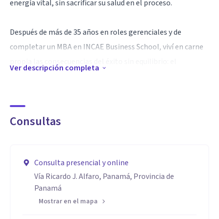
energía vital, sin sacrificar su salud en el proceso.
Después de más de 35 años en roles gerenciales y de
completar un MBA en INCAE Business School, viví en carne
propia las consecuencias del éxito sin equilibrio: el
Ver descripción completa
síndrome de fatiga crónica. Esa experiencia transformó
profundamente mi vida y hoy me permite comprender,
desde la experiencia personal y la formación clínica, los
Consultas
desafíos de quienes viven bajo alta presión.
Mi enfoque integra la psicología clínica profunda con
Consulta presencial y online
herramientas basadas en evidencia y la ciencia del alto
Vía Ricardo J. Alfaro, Panamá, Provincia de
rendimiento humano.
Panamá
Mostrar en el mapa
Especialidad