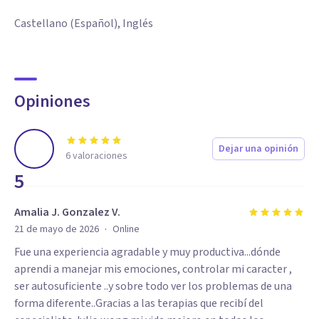
Castellano (Español), Inglés
Mi objetivo es ayudarte no solo a reducir el sufrimiento, sino
también a desarrollar una vida con mayor claridad,
equilibrio, propósito y bienestar.
Opiniones
Dejar una opinión
6
valoraciones
5
Amalia J. Gonzalez V.
·
21 de mayo de 2026
Online
Fue una experiencia agradable y muy productiva...dónde
aprendi a manejar mis emociones, controlar mi caracter ,
ser autosuficiente ..y sobre todo ver los problemas de una
forma diferente..Gracias a las terapias que recibí del