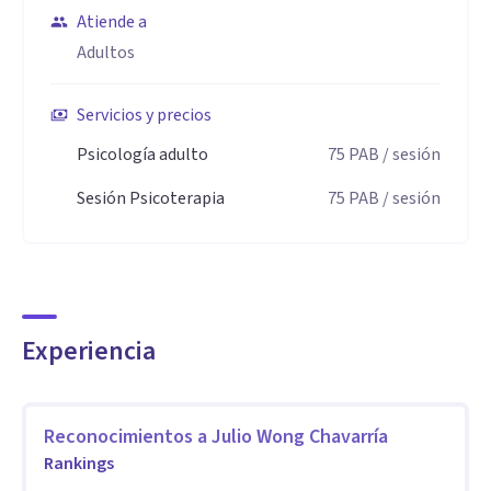
Me especializo en el tratamiento del burnout, estrés
Atiende a
crónico, ansiedad, trauma y depresión en profesionales y
Adultos
líderes que buscan recuperar su equilibrio emocional y
reconectarse con una vida más sostenible y significativa.
Servicios y precios
Psicología adulto
75
PAB
/ sesión
Trabajo desde un enfoque psicoterapéutico integrativo,
Sesión Psicoterapia
75
PAB
/ sesión
adaptando distintas herramientas terapéuticas a las
necesidades de cada persona. Entre ellas, utilizo:
EMDR, para el procesamiento de trauma y bloqueos
emocionales.
Experiencia
Terapia Enfocada en la Compasión (CFT), para reducir la
autocrítica y fortalecer la regulación emocional.
Mindfulness clínico y Psicología Positiva, para desarrollar
Reconocimientos a
Julio Wong Chavarría
Rankings
resiliencia, bienestar y recursos internos.