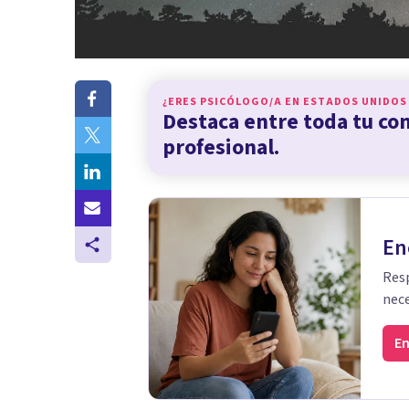
¿ERES PSICÓLOGO/A EN
ESTADOS UNIDOS
Destaca entre toda tu c
profesional.
En
Resp
nece
En