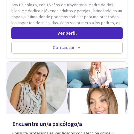
Soy Psicóloga, con 16 años de trayectoria. Madre de dos
hijos. Me dedico a jóvenes adultos y parejas , brindándoles un
espacio íntimo donde podamos trabajar para mejorar todos
los aspectos de sus vidas. Conozco primero a los padres, en
el caso de niños u adolescentes, para luego seguir la terapia
Ver perfil
con sus hijos, apuntalándolos en su futuro personal,
universitario y profesional, siempre conteniendo
paralelamente a los padres y brindándoles un espacio de
Contactar
seguridad. Hago terapia de pareja y adultos con método
integrativo. Más información en: intherapy.today
Encuentra un/a psicólogo/a
Consulta profesionales verificados con atención online y