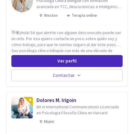
Psicóloga Clínica Bilingüe con formación
avanzada en TCC, Neurociencias e Inteligencia
Emocional.
Weston
Terapia online
👋🏽¡Hola! Sé que abrirte con alguien desconocido puede ser
un reto. Por eso quiero contarte un poco sobre quién soy y
cómo trabajo, para que te sientas seguro al dar este paso.
Soy psicóloga clínica bilingüe con más de una década de
experiencia. He dictado conferencias, escrito artículos y
Ver perfil
ejercido como profesora universitaria. Un dato curioso: he
vivido en varios países y conozco de primera mano lo que
significa ser migrante, adaptarse a los cambios y empezar de
Contactar
nuevo.
Dolores M. Irigoin
BA in International Communications Licenciada
en Psicologia Filosofia China en Harvard
Miami