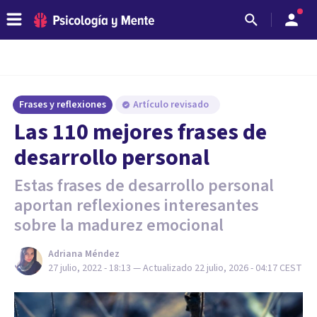
Frases y reflexiones
Artículo revisado
Las 110 mejores frases de
desarrollo personal
Estas frases de desarrollo personal
aportan reflexiones interesantes
sobre la madurez emocional
Adriana Méndez
27 julio, 2022 - 18:13
— Actualizado
22 julio, 2026 - 04:17
CEST