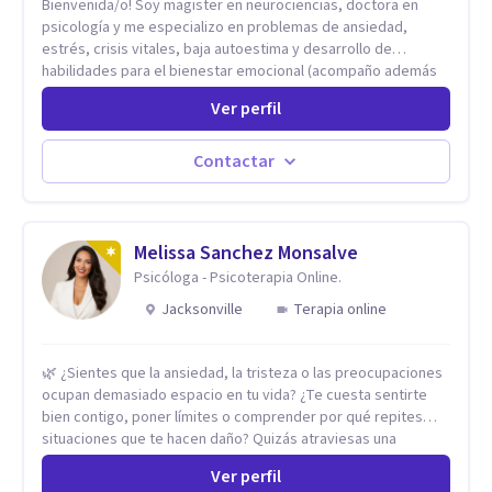
Bienvenida/o! Soy magister en neurociencias, doctora en
psicología y me especializo en problemas de ansiedad,
estrés, crisis vitales, baja autoestima y desarrollo de
habilidades para el bienestar emocional (acompaño además
problemáticas como la desregulación emocional, tendencias
Ver perfil
perfeccionistas, liderazgo, problemas de sueño, depresión,
entre otras).
Contactar
Melissa Sanchez Monsalve
Psicóloga - Psicoterapia Online.
Jacksonville
Terapia online
🌿 ¿Sientes que la ansiedad, la tristeza o las preocupaciones
ocupan demasiado espacio en tu vida? ¿Te cuesta sentirte
bien contigo, poner límites o comprender por qué repites
situaciones que te hacen daño? Quizás atraviesas una
ruptura, una crisis, dificultades en tus relaciones o un
Ver perfil
proceso migratorio que te ha hecho sentir lejos de ti. No