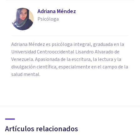
Adriana Méndez
Psicóloga
Adriana Méndez es psicóloga integral, graduada en la
Universidad Centrooccidental Lisandro Alvarado de
Venezuela. Apasionada de la escritura, la lectura y la
divulgación científica, especialmente en el campo de la
salud mental.
FRASES Y REFLEXIONES
Las 80 mejores frases y
reflexiones de Rafa Nadal
Artículos relacionados
César Juárez