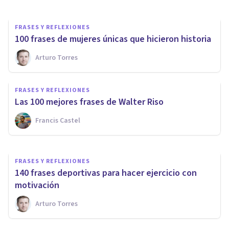
FRASES Y REFLEXIONES
100 frases de mujeres únicas que hicieron historia
Arturo Torres
FRASES Y REFLEXIONES
90 frases y reflexiones de
FRASES Y REFLEXIONES
Jaime Sabines
Las 100 mejores frases de Walter Riso
Francis Castel
César Juárez
FRASES Y REFLEXIONES
140 frases deportivas para hacer ejercicio con
motivación
Arturo Torres