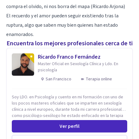
compra el olvido, ni nos borra del mapa (Ricardo Arjona)
El recuerdo y el amor pueden seguir existiendo tras la
ruptura, algo que saben muy bien quienes han estado
enamorados.
Encuentra los mejores profesionales cerca de ti
Ricardo Franco Fernández
Master Oficial en Sexología Clínica y Ldo. En
psicología
San Francisco
Terapia online
Soy LDO. en Psicología y cuento en mi formación con uno de
los pocos masteres oficiales que se imparten en sexología
clínica a nivel europeo, durante toda mi carrera profesional
como psicólogo-sexólogo he estado enfocado en la terapia
sexual desde una perspectiva multidisciplinar BIO-PSICO-
Ver perfil
SOCIAL ya que aunque las bases de mi trabajo son
psicológicas, si no se tienen en consideración otros factores