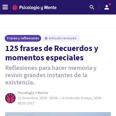
Frases y reflexiones
Artículo revisado
125 frases de Recuerdos y
momentos especiales
Reflexiones para hacer memoria y
revivir grandes instantes de la
existencia.
Psicología Y Mente
21 diciembre, 2016 - 00:08
— Actualizado
4 mayo, 2026 -
08:55
CEST