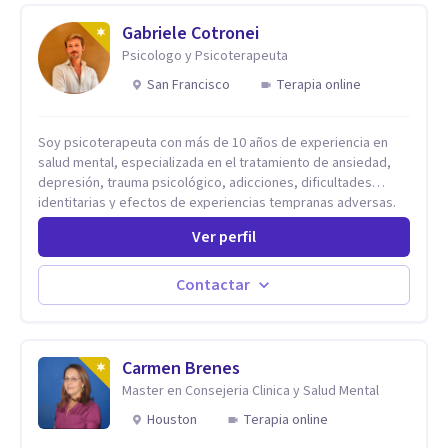
Gabriele Cotronei
Psicologo y Psicoterapeuta
San Francisco
Terapia online
Soy psicoterapeuta con más de 10 años de experiencia en
salud mental, especializada en el tratamiento de ansiedad,
depresión, trauma psicológico, adicciones, dificultades
identitarias y efectos de experiencias tempranas adversas.
Ofrezco un espacio terapéutico seguro, confidencial y
Ver perfil
profundamente humano, donde el dolor emocional puede
transformarse en autoconocimiento, regulación emocional y
bienestar. Trabajo desde un enfoque integrativo que combina
Contactar
psicoanálisis, terapia somática y de trauma, psicología
corporal, Mentalization Based Therapy (MBT), hipnoterapia y
respiración neurodinámica, integrando actualmente la
Psicología Analítica Junguiana. Mi abordaje también incorpora
Carmen Brenes
perspectivas interculturales, ecopsicología y el trabajo
Master en Consejeria Clinica y Salud Mental
simbólico con el inconsciente, entendiendo que cada
Houston
Terapia online
proceso terapéutico es único y requiere una mirada
personalizada.