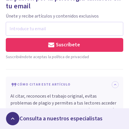
tu email
Únete y recibe artículos y contenidos exclusivos
Suscríbete
Suscribiéndote aceptas la política de privacidad
CÓMO CITAR ESTE ARTÍCULO
Al citar, reconoces el trabajo original, evitas
problemas de plagio y permites a tus lectores acceder
a las fuentes originales para obtener más información
o verificar datos. Asegúrate siempre de dar crédito a los
Consulta a nuestros especialistas
autores y de citar de forma adecuada.