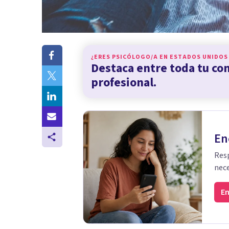
¿ERES PSICÓLOGO/A EN
ESTADOS UNIDOS
Destaca entre toda tu c
profesional.
En
Resp
nece
En