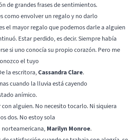
ión de grandes frases de sentimientos.
 es como envolver un regalo y no darlo
d es el mayor regalo que podemos darle a alguien
inuó. Estar perdido, es decir. Siempre había
rse si uno conocía su propio corazón. Pero me
onozco el tuyo
e la escritora,
Cassandra Clare
.
nas cuando la lluvia está cayendo
estado anímico.
 con alguien. No necesito tocarlo. Ni siquiera
os dos. No estoy sola
iz norteamericana,
Marilyn Monroe
.
s de satisfacción cuando se trabaja con alegría, se