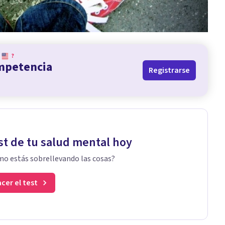
?
ompetencia
Registrarse
st de tu salud mental hoy
o estás sobrellevando las cosas?
cer el test