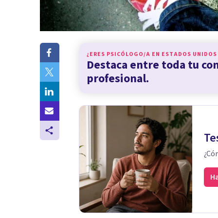
¿ERES PSICÓLOGO/A EN
ESTADOS UNIDOS
Destaca entre toda tu c
profesional.
Te
¿Cóm
Ha