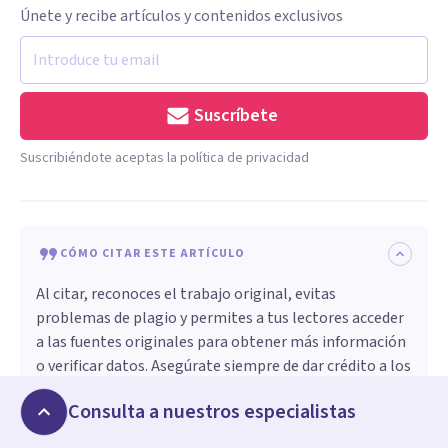
Únete y recibe artículos y contenidos exclusivos
Suscríbete
Suscribiéndote aceptas la política de privacidad
CÓMO CITAR ESTE ARTÍCULO
Al citar, reconoces el trabajo original, evitas
problemas de plagio y permites a tus lectores acceder
a las fuentes originales para obtener más información
o verificar datos. Asegúrate siempre de dar crédito a los
autores y de citar de forma adecuada.
Consulta a nuestros especialistas
Marc Rodriguez Castro
. (
2017, febrero 3
).
90 frases de
Donald Trump que dieron mucho que hablar