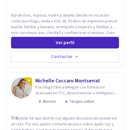
hija de Dios, esposa, madre y abuela. Desde mi vocación
como psicóloga, unida a más de 30 años de experiencia en el
mundo familiar y humano, acompaño a mujeres y familias a
vivir con mayor paz, claridad y confianza en sí mismas. Creo
profundamente que la vida está hecha de etapas, y que cada
Ver perfil
ciclo —personal, emocional, espiritual y familiar— trae
oportunidades de crecimiento. Por eso utilizo una
combinación de psicología positiva, enfoque humanista,
Contactar
herramientas contemporáneas de bienestar mental y
espiritualidad, para que puedas recorrer tu propio camino
sintiéndote sostenida, acompañada y más segura de quién
eres. Mi misión es ayudarte a ordenar tu mundo interior, sanar
Michelle Coccaro Montserrat
lo que aún pesa, fortalecer tu autoestima, transformar la
Psicóloga Clínica Bilingüe con formación
relación contigo misma y con quienes amas, y enseñarte
avanzada en TCC, Neurociencias e Inteligencia
herramientas prácticas para navegar la vida familiar con amor,
Emocional.
Weston
Terapia online
límites sanos, serenidad y propósito. Trabajo desde una
mirada integral donde la mente, las emociones, la historia
familiar y la fe se encuentran para crear procesos
👋🏽¡Hola! Sé que abrirte con alguien desconocido puede ser
terapéuticos transformadores, cálidos y profundamente
un reto. Por eso quiero contarte un poco sobre quién soy y
humanos. Te acompaño a encontrar claridad, paz y propósito
cómo trabajo, para que te sientas seguro al dar este paso.