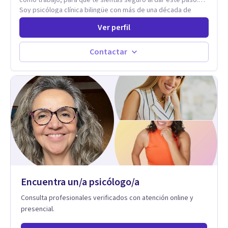
en cada etapa de tu vida.
Soy psicóloga clínica bilingüe con más de una década de
experiencia. He dictado conferencias, escrito artículos y
Ver perfil
ejercido como profesora universitaria. Un dato curioso: he
vivido en varios países y conozco de primera mano lo que
significa ser migrante, adaptarse a los cambios y empezar de
Contactar
nuevo.
Encuentra un/a psicólogo/a
Consulta profesionales verificados con atención online y
presencial.