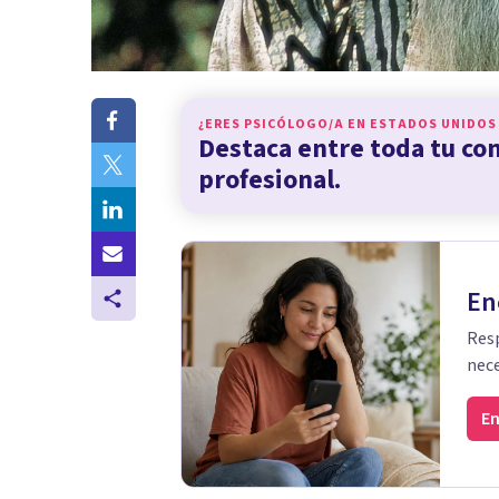
¿ERES PSICÓLOGO/A EN
ESTADOS UNIDOS
Destaca entre toda tu c
profesional.
En
Resp
nece
En