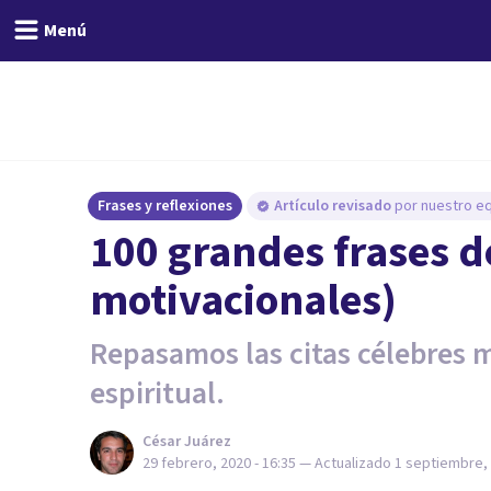
Menú
Frases y reflexiones
Artículo revisado
por nuestro eq
100 grandes frases d
motivacionales)
Repasamos las citas célebres m
espiritual.
César Juárez
29 febrero, 2020 - 16:35
— Actualizado
1 septiembre, 