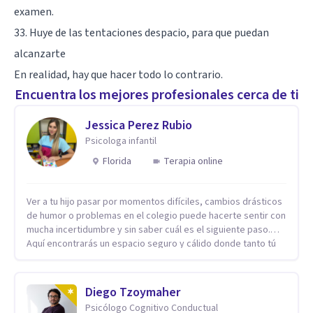
examen.
33. Huye de las tentaciones despacio, para que puedan
alcanzarte
En realidad, hay que hacer todo lo contrario.
Encuentra los mejores profesionales cerca de ti
Jessica Perez Rubio
Psicologa infantil
Florida
Terapia online
Ver a tu hijo pasar por momentos difíciles, cambios drásticos
de humor o problemas en el colegio puede hacerte sentir con
mucha incertidumbre y sin saber cuál es el siguiente paso.
Aquí encontrarás un espacio seguro y cálido donde tanto tú
como tus hijos se sentirán realmente escuchados,
comprendidos y apoyados para recuperar la tranquilidad en
casa. Me especializo en guiar a familias a través de
Diego Tzoymaher
herramientas prácticas y dinámicas adaptadas a la edad de
Psicólogo Cognitivo Conductual