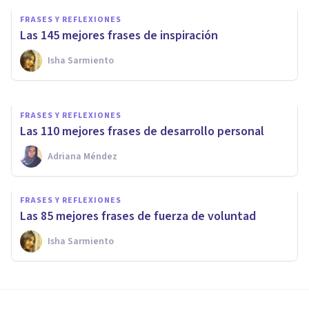
100 frases de optimismo para
FRASES Y REFLEXIONES
vivir de forma positiva
Las 145 mejores frases de inspiración
Isha Sarmiento
Isha Sarmiento
FRASES Y REFLEXIONES
Las 110 mejores frases de desarrollo personal
Adriana Méndez
FRASES Y REFLEXIONES
Las 85 mejores frases de fuerza de voluntad
Isha Sarmiento