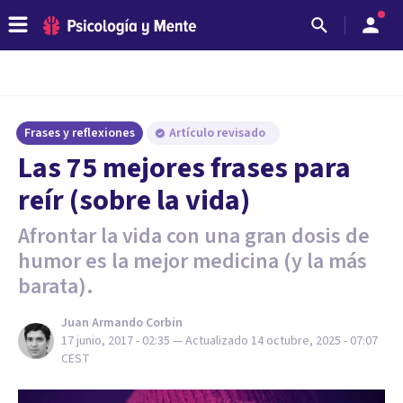
Frases y reflexiones
Artículo revisado
​Las 75 mejores frases para
reír (sobre la vida)
Afrontar la vida con una gran dosis de
humor es la mejor medicina (y la más
barata).
Juan Armando Corbin
17 junio, 2017 - 02:35
— Actualizado
14 octubre, 2025 - 07:07
CEST