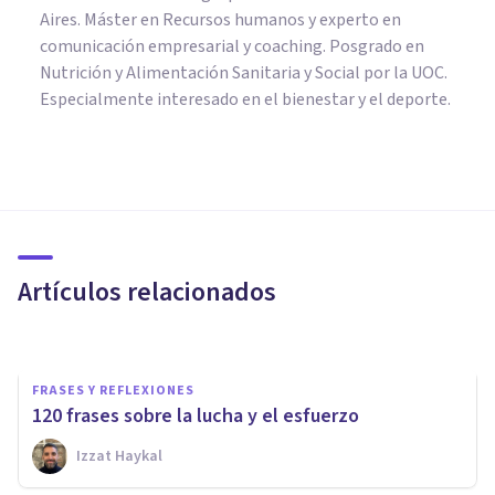
Aires. Máster en Recursos humanos y experto en
comunicación empresarial y coaching. Posgrado en
Nutrición y Alimentación Sanitaria y Social por la UOC.
Especialmente interesado en el bienestar y el deporte.
FRASES Y REFLEXIONES
120 frases de cambio para dar
un nuevo rumbo a tu vida
Artículos relacionados
Xavier Molina
FRASES Y REFLEXIONES
120 frases sobre la lucha y el esfuerzo
Izzat Haykal
FRASES Y REFLEXIONES