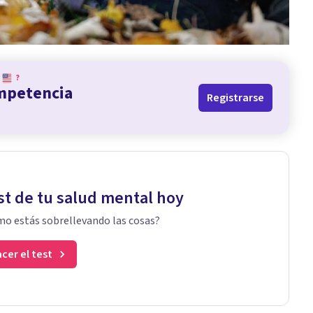
?
ompetencia
Registrarse
st de tu salud mental hoy
o estás sobrellevando las cosas?
cer el test