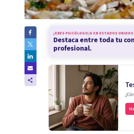
¿ERES PSICÓLOGO/A EN
ESTADOS UNIDOS
Destaca entre toda tu c
profesional.
Te
¿Cóm
Ha