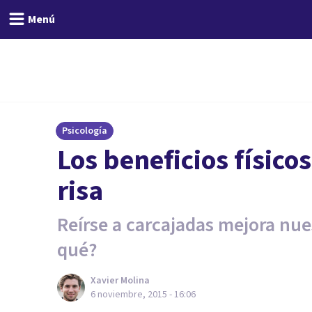
Menú
Psicología
Los beneficios físicos
risa
Reírse a carcajadas mejora nues
qué?
Xavier Molina
6 noviembre, 2015 - 16:06