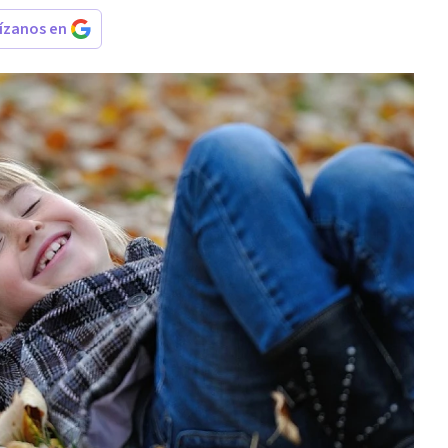
rízanos en