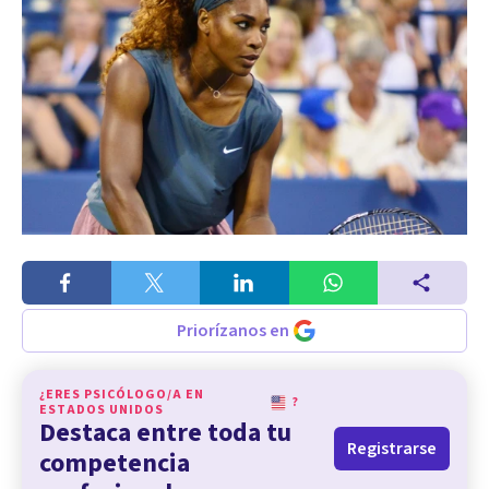
Priorízanos en
¿ERES PSICÓLOGO/A EN
?
ESTADOS UNIDOS
Destaca entre toda tu
Registrarse
competencia