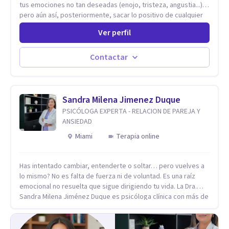
tus emociones no tan deseadas (enojo, tristeza, angustia...)
pero aún así, posteriormente, sacar lo positivo de cualquier
situación?…. No es fácil actuar de este modo en todas las
Ver perfil
situaciones, pero ¿se puede aprender a hacerlo? 🌻Mi
respuesta es que SÍ, pero cada persona lo hace a su ritmo y
con su estilo personal. Por mi parte, me encantaría poder
Contactar
acompañarte en un espacio psicoterapéutico con diseño y
herramientas exclusivas para tu caso, el cual te permitirá
tramitar sentires y saberes por medio de la palabra, brindar
el poder mágico del autoconocimiento, asumir posiciones y
Sandra Milena Jimenez Duque
realizar movimientos que te permitan una manera menos
PSICÓLOGA EXPERTA - RELACION DE PAREJA Y
dolorosa de estar en el mundo… Sin más rodeo,
ANSIEDAD
¡Empecemos! ✨ 💥Nos vemos pronto!
Miami
Terapia online
Has intentado cambiar, entenderte o soltar… pero vuelves a
lo mismo? No es falta de fuerza ni de voluntad. Es una raíz
emocional no resuelta que sigue dirigiendo tu vida. La Dra.
Sandra Milena Jiménez Duque es psicóloga clínica con más de
10 años de experiencia, reconocida como una de las
profesionales más destacadas en el abordaje profundo de la
ansiedad, la baja autoestima, la dependencia emocional y los