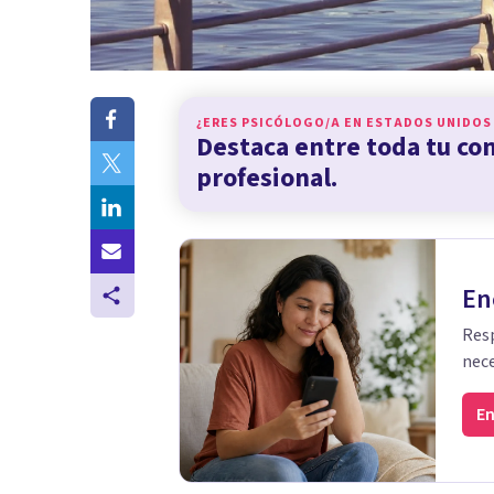
¿ERES PSICÓLOGO/A EN
ESTADOS UNIDOS
Destaca entre toda tu c
profesional.
En
Resp
nece
En