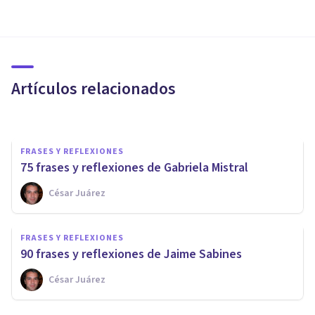
FRASES Y REFLEXIONES
27 frases y reflexiones de
Hermann Hesse
Artículos relacionados
Bertrand Regader
FRASES Y REFLEXIONES
75 frases y reflexiones de Gabriela Mistral
César Juárez
FRASES Y REFLEXIONES
80 frases y reflexiones de
FRASES Y REFLEXIONES
Margaret Mead
90 frases y reflexiones de Jaime Sabines
César Juárez
Xavier Molina