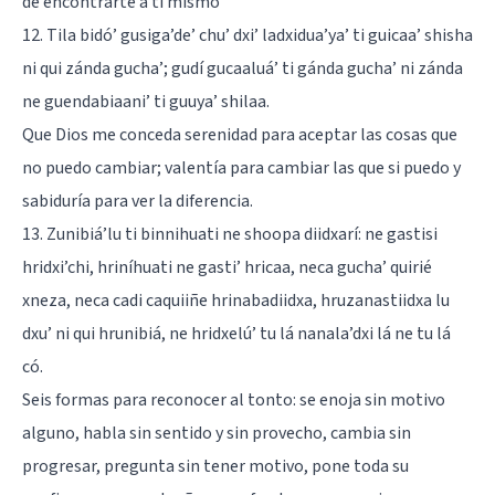
de encontrarte a ti mismo
12. Tila bidó’ gusiga’de’ chu’ dxi’ ladxidua’ya’ ti guicaa’ shisha
ni qui zánda gucha’; gudí gucaaluá’ ti gánda gucha’ ni zánda
ne guendabiaani’ ti guuya’ shilaa.
Que Dios me conceda serenidad para aceptar las cosas que
no puedo cambiar; valentía para cambiar las que si puedo y
sabiduría para ver la diferencia.
13. Zunibiá’lu ti binnihuati ne shoopa diidxarí: ne gastisi
hridxi’chi, hriníhuati ne gasti’ hricaa, neca gucha’ quirié
xneza, neca cadi caquiiñe hrinabadiidxa, hruzanastiidxa lu
dxu’ ni qui hrunibiá, ne hridxelú’ tu lá nanala’dxi lá ne tu lá
có.
Seis formas para reconocer al tonto: se enoja sin motivo
alguno, habla sin sentido y sin provecho, cambia sin
progresar, pregunta sin tener motivo, pone toda su