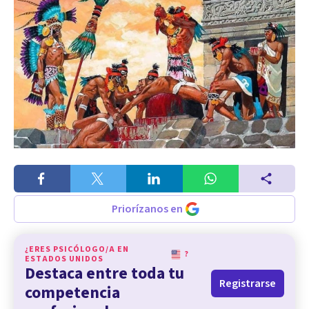
Priorízanos en
¿ERES PSICÓLOGO/A EN
?
ESTADOS UNIDOS
Destaca entre toda tu
Registrarse
competencia