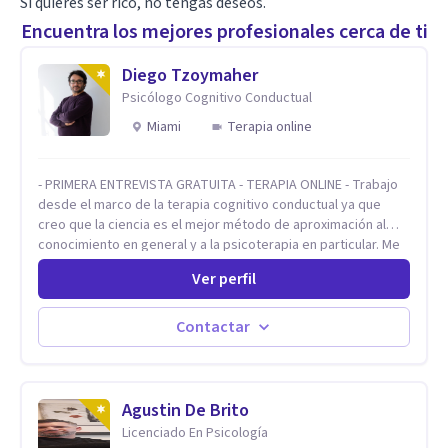
Si quieres ser rico, no tengas deseos.
Encuentra los mejores profesionales cerca de ti
Diego Tzoymaher
Psicólogo Cognitivo Conductual
Miami
Terapia online
- PRIMERA ENTREVISTA GRATUITA - TERAPIA ONLINE - Trabajo
desde el marco de la terapia cognitivo conductual ya que
creo que la ciencia es el mejor método de aproximación al
conocimiento en general y a la psicoterapia en particular. Me
interesan los procesos de cambio conductual por los que una
Ver perfil
persona pueda alcanzar sus objetivos, transitando,
aceptando y modificando sus patrones cognitivos y
emocionales. Abordo patologías específicas como trastornos
Contactar
de ansiedad y del ánimo, y también crisis vitales y procesos
de crecimiento personal.
Agustin De Brito
Licenciado En Psicología