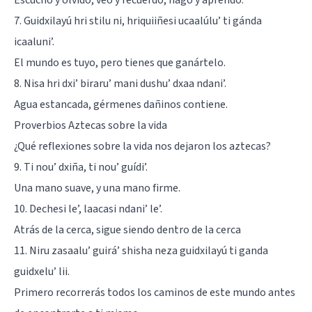
7. Guidxilayú hri stilu ni, hriquiiñesi ucaalúlu’ ti gánda
icaaluni’.
El mundo es tuyo, pero tienes que ganártelo.
8. Nisa hri dxi’ biraru’ mani dushu’ dxaa ndani’.
Agua estancada, gérmenes dañinos contiene.
Proverbios Aztecas sobre la vida
¿Qué reflexiones sobre la vida nos dejaron los aztecas?
9. Ti nou’ dxiña, ti nou’ guídi’.
Una mano suave, y una mano firme.
10. Dechesi le’, laacasi ndani’ le’.
Atrás de la cerca, sigue siendo dentro de la cerca
11. Niru zasaalu’ guirá’ shisha neza guidxilayú ti ganda
guidxelu’ lii.
Primero recorrerás todos los caminos de este mundo antes