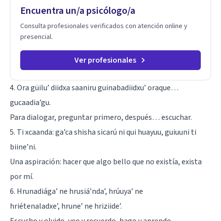
Encuentra un/a psicólogo/a
Consulta profesionales verificados con atención online y
presencial.
Ver profesionales
4. Ora güilu’ diidxa saaniru guinabadiidxu’ oraque…
gucaadia’gu.
Para dialogar, preguntar primero, después… escuchar.
5. Ti xcaanda: ga’ca shisha sicarú ni qui huayuu, guiuuni ti
biine’ni.
Una aspiración: hacer que algo bello que no existía, exista
por mí.
6. Hrunadiága’ ne hrusiá’nda’, hrúuya’ ne
hriétenaladxe’, hrune’ ne hriziide’.
Escucho y olvido, veo y recuerdo, hago y aprendo.