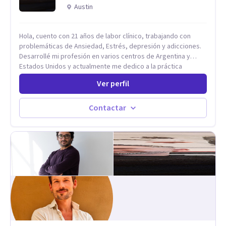
Austin
Hola, cuento con 21 años de labor clínico, trabajando con
problemáticas de Ansiedad, Estrés, depresión y adicciones.
Desarrollé mi profesión en varios centros de Argentina y
Estados Unidos y actualmente me dedico a la práctica
privada. Utilizo terapias cognitivas conductuales basadas en
Ver perfil
evidencia científica con comprobados resultados. Los
objetivos terapéuticos están centrados en brindar
herramientas concretas para el cambio, que permitan
Contactar
desarrollar nuevas habilidades y estrategias basadas en la
salud y calidad de vida.