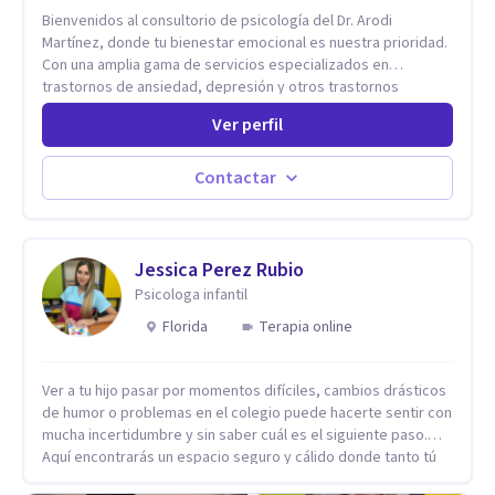
Bienvenidos al consultorio de psicología del Dr. Arodi
Martínez, donde tu bienestar emocional es nuestra prioridad.
Con una amplia gama de servicios especializados en
trastornos de ansiedad, depresión y otros trastornos
emocionales, estamos dedicados a ofrecerte el mejor
Ver perfil
tratamiento para mejorar tu salud mental. En nuestro
consultorio, ofrecemos una variedad de terapias y
tratamientos diseñados para satisfacer tus necesidades
Contactar
específicas: Terapia para Trastornos de Ansiedad y
Depresión: Somos expertos en el tratamiento de la ansiedad
y la depresión, utilizando enfoques basados en evidencia
para ayudarte a recuperar tu bienestar emocional. Terapia
Jessica Perez Rubio
Individual, de Pareja y Familiar: Trabajamos contigo y tus
Psicologa infantil
seres queridos para fortalecer las relaciones y mejorar la
Florida
Terapia online
dinámica familiar. Evaluaciones Psicológicas y Terapias
Especializadas: Terapia cognitivo-conductual Terapia de
apoyo Terapia psicodinámica Terapia enfocada en la solución
Ver a tu hijo pasar por momentos difíciles, cambios drásticos
Terapia de exposición Terapia de juego para niños
de humor o problemas en el colegio puede hacerte sentir con
Tratamiento de Traumas y Trastornos de Estrés
mucha incertidumbre y sin saber cuál es el siguiente paso.
Postraumático: Ofrecemos apoyo psicológico para ayudarte
Aquí encontrarás un espacio seguro y cálido donde tanto tú
a superar experiencias traumáticas y mejorar tu calidad de
como tus hijos se sentirán realmente escuchados,
vida. Tratamiento de Adicciones.