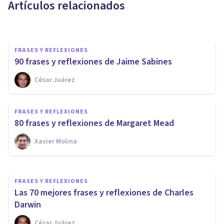
Artículos relacionados
César Juárez
FRASES Y REFLEXIONES
90 frases y reflexiones de Jaime Sabines
César Juárez
FRASES Y REFLEXIONES
Las 85 mejores frases y
FRASES Y REFLEXIONES
reflexiones de Michel Foucault
80 frases y reflexiones de Margaret Mead
Xavier Molina
Juan Armando Corbin
FRASES Y REFLEXIONES
Las 70 mejores frases y reflexiones de Charles
Darwin
César Juárez