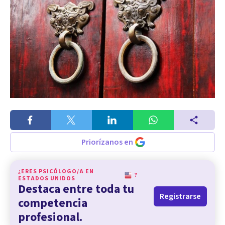
Priorízanos en
¿ERES PSICÓLOGO/A EN
?
ESTADOS UNIDOS
Destaca entre toda tu
Registrarse
competencia
profesional.