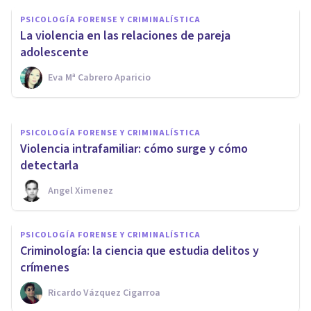
PSICOLOGÍA FORENSE Y CRIMINALÍSTICA
PSICOLOGÍA FORENSE Y CRIMINALÍSTICA
Los 5 asesinos criminales más
La violencia en las relaciones de pareja
conocidos de España
adolescente
Eva Mª Cabrero Aparicio
​julia Uliaque Moll
PSICOLOGÍA FORENSE Y CRIMINALÍSTICA
Violencia intrafamiliar: cómo surge y cómo
detectarla
Angel Ximenez
PSICOLOGÍA FORENSE Y CRIMINALÍSTICA
Criminología: la ciencia que estudia delitos y
crímenes
Ricardo Vázquez Cigarroa