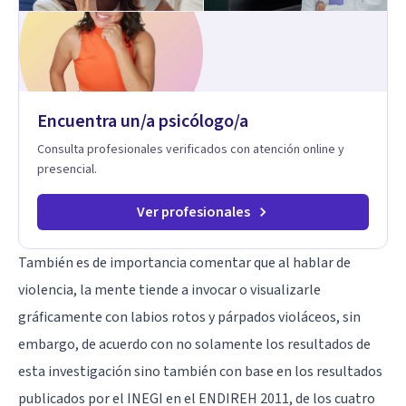
enfoque terapéutico se diferencia por una premisa clara: no
trabaja el síntoma, trabaja la raíz que lo origina. Su
metodología interviene en tres niveles: regulación del
sistema emocional, reprocesamiento de heridas de la
infancia y reestructuración cognitiva profunda, permitiendo
transformar patrones, emociones y decisiones desde su
Encuentra un/a psicólogo/a
origen. Si buscas un proceso superficial, este no es el lugar.
Pero si estás listo(a) para comprender, sanar y transformar la
Consulta profesionales verificados con atención online y
raíz de lo que te ocurre, la Dra. Sandra Milena Jiménez Duque
presencial.
es una de las mejores opciones para acompañarte. Porque
cuando sanas tu mundo interno, cambias tu forma de pensar,
de elegir y de vivir.
Ver profesionales
También es de importancia comentar que al hablar de
violencia, la mente tiende a invocar o visualizarle
gráficamente con labios rotos y párpados violáceos, sin
embargo, de acuerdo con no solamente los resultados de
esta investigación sino también con base en los resultados
publicados por el INEGI en el ENDIREH 2011, de los cuatro