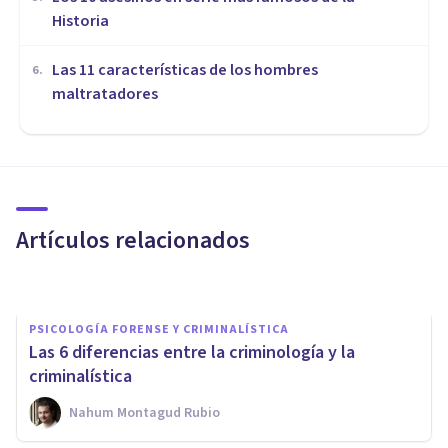
Historia
Las 11 características de los hombres
6
.
maltratadores
PSICOLOGÍA FORENSE Y CRIMINALÍSTICA
Los 12 efectos invisibles del
maltrato psíquico
Artículos relacionados
Juan Armando Corbin
PSICOLOGÍA FORENSE Y CRIMINALÍSTICA
Las 6 diferencias entre la criminología y la
criminalística
Nahum Montagud Rubio