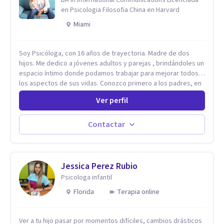
en Psicologia Filosofia China en Harvard
Miami
Soy Psicóloga, con 16 años de trayectoria. Madre de dos
hijos. Me dedico a jóvenes adultos y parejas , brindándoles un
espacio íntimo donde podamos trabajar para mejorar todos
los aspectos de sus vidas. Conozco primero a los padres, en
el caso de niños u adolescentes, para luego seguir la terapia
Ver perfil
con sus hijos, apuntalándolos en su futuro personal,
universitario y profesional, siempre conteniendo
paralelamente a los padres y brindándoles un espacio de
Contactar
seguridad. Hago terapia de pareja y adultos con método
integrativo. Más información en: intherapy.today
Jessica Perez Rubio
Psicologa infantil
Florida
Terapia online
Ver a tu hijo pasar por momentos difíciles, cambios drásticos