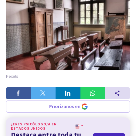
Pexels
Priorízanos en
¿ERES PSICÓLOGO/A EN
?
ESTADOS UNIDOS
Destaca entre toda tu