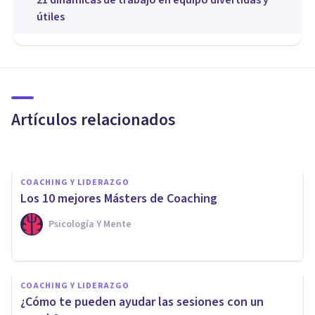
útiles
COACHING Y LIDERAZGO
​Coaching Educativo: una
herramienta para aprender y
enseñar mejor
Artículos relacionados
Jonathan García-Allen
COACHING Y LIDERAZGO
​Los 10 mejores Másters de Coaching
Psicología Y Mente
COACHING Y LIDERAZGO
Los 6 mejores cursos online
COACHING Y LIDERAZGO
para aprender a gestionar el
¿Cómo te pueden ayudar las sesiones con un