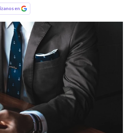
rízanos en