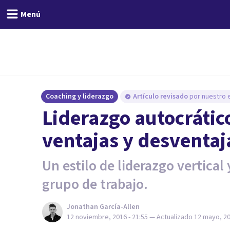
Menú
Coaching y liderazgo
Artículo revisado
por nuestro e
Liderazgo autocrático
ventajas y desventaj
Un estilo de liderazgo vertical
grupo de trabajo.
Jonathan García-Allen
12 noviembre, 2016 - 21:55
— Actualizado
12 mayo, 20