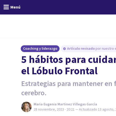
Menú
Coaching y liderazgo
Artículo revisado
por nuestro e
5 hábitos para cuid
el Lóbulo Frontal
Estrategias para mantener en f
cerebro.
Maria Eugenia Martinez Villegas García
28 noviembre, 2023 - 20:21
— Actualizado
13 agosto, 