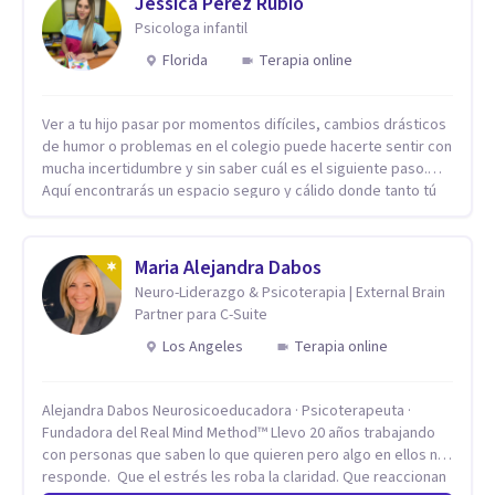
Jessica Perez Rubio
Psicologa infantil
Florida
Terapia online
Ver a tu hijo pasar por momentos difíciles, cambios drásticos
de humor o problemas en el colegio puede hacerte sentir con
mucha incertidumbre y sin saber cuál es el siguiente paso.
Aquí encontrarás un espacio seguro y cálido donde tanto tú
como tus hijos se sentirán realmente escuchados,
comprendidos y apoyados para recuperar la tranquilidad en
casa. Me especializo en guiar a familias a través de
Maria Alejandra Dabos
herramientas prácticas y dinámicas adaptadas a la edad de
Neuro-Liderazgo & Psicoterapia | External Brain
cada menor, dejando de lado las etiquetas y los tecnicismos.
Partner para C-Suite
Mi forma de trabajar se centra en entender las emociones
que hay detrás del comportamiento, ayudándoles a
Los Angeles
Terapia online
desarrollar la confianza necesaria para superar sus retos y
fortaleciendo la comunicación entre ustedes. Acompaño a
Alejandra Dabos Neurosicoeducadora · Psicoterapeuta ·
niños y adolescentes que están lidiando con la ansiedad, la
Fundadora del Real Mind Method™ Llevo 20 años trabajando
timidez, la rebeldía o dificultades escolares, así como a
con personas que saben lo que quieren pero algo en ellos no
padres que buscan orientación y pautas claras para educar
responde. Que el estrés les roba la claridad. Que reaccionan
sin perder la paciencia ni el control. Si estás listo para dar el