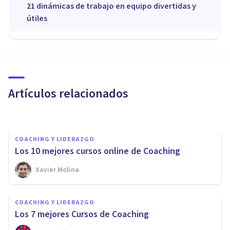
21 dinámicas de trabajo en equipo divertidas y
útiles
COACHING Y LIDERAZGO
Los 10 mitos sobre el Coaching
Artículos relacionados
Rubén Camacho
COACHING Y LIDERAZGO
Los 10 mejores cursos online de Coaching
Xavier Molina
COACHING Y LIDERAZGO
Los 7 mejores Cursos de
COACHING Y LIDERAZGO
Coaching en Chile
Los 7 mejores Cursos de Coaching