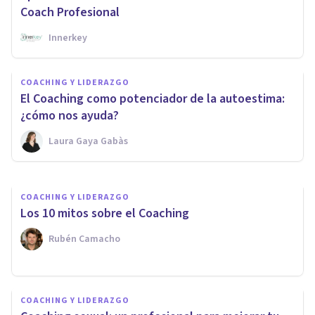
Coach Profesional
Innerkey
COACHING Y LIDERAZGO
COACHING Y LIDERAZGO
Aprende a tener una sesión de
El Coaching como potenciador de la autoestima:
Coaching exitosa
¿cómo nos ayuda?
Laura Gaya Gabàs
Innerkey
COACHING Y LIDERAZGO
Los 10 mitos sobre el Coaching
Rubén Camacho
COACHING Y LIDERAZGO