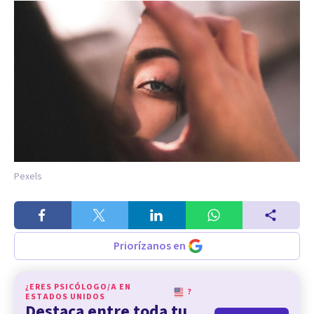
Pexels
Priorízanos en
¿ERES PSICÓLOGO/A EN
?
ESTADOS UNIDOS
Destaca entre toda tu