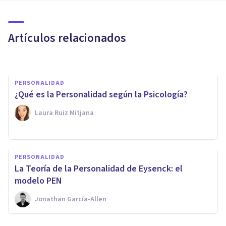
(características y cómo afectan
a la salud)
Artículos relacionados
Susana Merino Lorente
PERSONALIDAD
¿Qué es la Personalidad según la Psicología?
Laura Ruiz Mitjana
PERSONALIDAD
PERSONALIDAD
Música y personalidad: ¿qué
La Teoría de la Personalidad de Eysenck: el
vinculación tienen?
modelo PEN
Jonathan García-Allen
Bertrand Regader