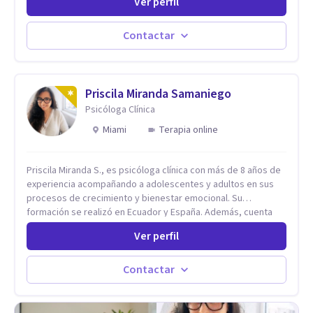
Ver perfil
Psiquiátrico San Rafael, Instituto Psiquiátrico MENDAO, San
Bernardino, Hospital Psiquiátrico Infantil y el Centro de
Integración Juvenil. Además, tuve el privilegio de colaborar
Contactar
en comunidades como Olivar del Conde y Xochimilco, lo que
me permitió conocer diversas realidades y necesidades.
Priscila Miranda Samaniego
Psicóloga Clínica
Miami
Terapia online
Priscila Miranda S., es psicóloga clínica con más de 8 años de
experiencia acompañando a adolescentes y adultos en sus
procesos de crecimiento y bienestar emocional. Su
formación se realizó en Ecuador y España. Además, cuenta
con un Máster en Psicooncología (INEFOC) y diversos
Ver perfil
diplomados que respaldan su práctica profesional. Se
especializo en ansiedad, autoestima, dependencia
emocional, depresión, desarrollo personal, prevención del
Contactar
suicidio, crisis vitales y terapia de pareja, siempre con un
enfoque humano, ético y personalizado. Toda la atención es
100% online, lo que te permite: Recibir terapia desde la