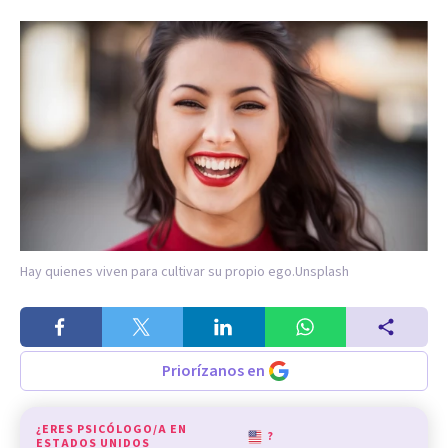
Hay quienes viven para cultivar su propio ego.
Unsplash
Priorízanos en
¿ERES PSICÓLOGO/A EN
?
ESTADOS UNIDOS