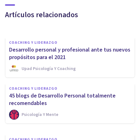
Coaching en Valencia
Artículos relacionados
Psicología Y Mente
COACHING Y LIDERAZGO
Desarrollo personal y profesional ante tus nuevos
propósitos para el 2021
Upad Psicología Y Coaching
COACHING Y LIDERAZGO
COACHING Y LIDERAZGO
¿Cómo puedes trabajar el
45 blogs de Desarrollo Personal totalmente
desarrollo personal?
recomendables
Psicología Y Mente
D'arte Human And Business School
COACHING Y LIDERAZGO