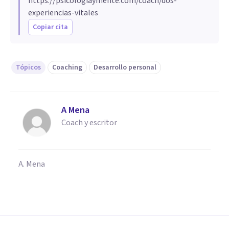
https://psicologiaymente.com/coach/dos-
experiencias-vitales
Copiar cita
Tópicos
Coaching
Desarrollo personal
A Mena
Coach y escritor
A. Mena
COACHING Y LIDERAZGO
Los 4 mejores Cursos de