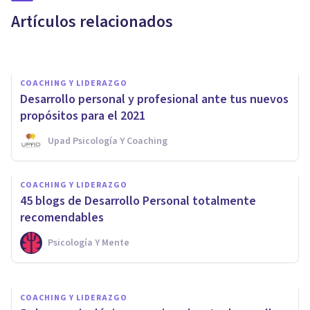
Coaching en Valencia
Artículos relacionados
Psicología Y Mente
COACHING Y LIDERAZGO
Desarrollo personal y profesional ante tus nuevos
propósitos para el 2021
Upad Psicología Y Coaching
COACHING Y LIDERAZGO
COACHING Y LIDERAZGO
¿Cómo puedes trabajar el
45 blogs de Desarrollo Personal totalmente
desarrollo personal?
recomendables
Psicología Y Mente
D'arte Human And Business School
COACHING Y LIDERAZGO