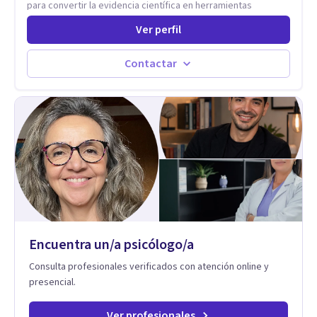
para convertir la evidencia científica en herramientas
prácticas que mejoran la forma en que las personas viven,
Ver perfil
aman, lideran y se comunican. Con más de 20 años de
experiencia, acompaña a personas, parejas y líderes en
procesos de desarrollo personal y profesional. Su trabajo se
Contactar
centra en la regulación emocional, las relaciones de pareja, la
comunicación efectiva y el liderazgo consciente. Su
metodología combina psicología contemporánea,
neurociencias y estrategias de cambio basadas en evidencia
para fortalecer la autoestima, desarrollar habilidades
socioemocionales y promover cambios sostenibles. Como
divulgador científico, acerca la psicología y las neurociencias
a la vida cotidiana mediante contenidos claros, rigurosos y
aplicables, con el propósito de impulsar un bienestar integral.
Encuentra un/a psicólogo/a
Consulta profesionales verificados con atención online y
presencial.
Ver profesionales