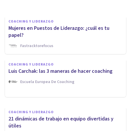
COACHING Y LIDERAZGO
Mujeres en Puestos de Liderazgo: ¿cuál es tu
papel?
Fastracktorefocus
COACHING Y LIDERAZGO
COACHING Y LIDERAZGO
5 habilidades de liderazgo
Luis Carchak: las 3 maneras de hacer coaching
básicas para dirigir un equipo
Escuela Europea De Coaching
Upad Psicología Y Coaching
COACHING Y LIDERAZGO
21 dinámicas de trabajo en equipo divertidas y
útiles