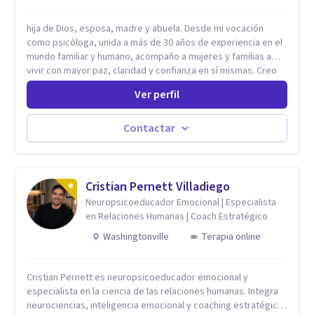
hija de Dios, esposa, madre y abuela. Desde mi vocación
como psicóloga, unida a más de 30 años de experiencia en el
mundo familiar y humano, acompaño a mujeres y familias a
vivir con mayor paz, claridad y confianza en sí mismas. Creo
profundamente que la vida está hecha de etapas, y que cada
Ver perfil
ciclo —personal, emocional, espiritual y familiar— trae
oportunidades de crecimiento. Por eso utilizo una
combinación de psicología positiva, enfoque humanista,
Contactar
herramientas contemporáneas de bienestar mental y
espiritualidad, para que puedas recorrer tu propio camino
sintiéndote sostenida, acompañada y más segura de quién
eres. Mi misión es ayudarte a ordenar tu mundo interior, sanar
Cristian Pernett Villadiego
lo que aún pesa, fortalecer tu autoestima, transformar la
Neuropsicoeducador Emocional | Especialista
relación contigo misma y con quienes amas, y enseñarte
en Relaciones Humanas | Coach Estratégico
herramientas prácticas para navegar la vida familiar con amor,
Washingtonville
Terapia online
límites sanos, serenidad y propósito. Trabajo desde una
mirada integral donde la mente, las emociones, la historia
familiar y la fe se encuentran para crear procesos
Cristian Pernett es neuropsicoeducador emocional y
terapéuticos transformadores, cálidos y profundamente
especialista en la ciencia de las relaciones humanas. Integra
humanos. Te acompaño a encontrar claridad, paz y propósito
neurociencias, inteligencia emocional y coaching estratégico
en cada etapa de tu vida.