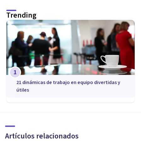
Trending
1
21 dinámicas de trabajo en equipo divertidas y
útiles
COACHING Y LIDERAZGO
Coaching en el trabajo: qué es
y cuáles son sus beneficios
Artículos relacionados
Psicología Y Mente