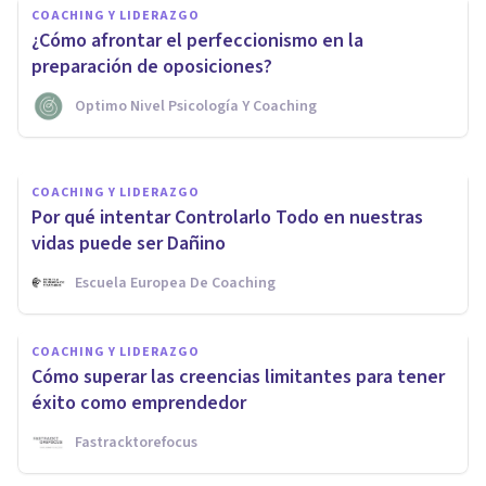
COACHING Y LIDERAZGO
¿Cómo Gestionar las Dudas y
¿Cómo afrontar el perfeccionismo en la
salir de la Inacción?
preparación de oposiciones?
Optimo Nivel Psicología Y Coaching
Instituto Europeo De Psicología Positiva
COACHING Y LIDERAZGO
Por qué intentar Controlarlo Todo en nuestras
vidas puede ser Dañino
Escuela Europea De Coaching
COACHING Y LIDERAZGO
Cómo superar las creencias limitantes para tener
éxito como emprendedor
Fastracktorefocus