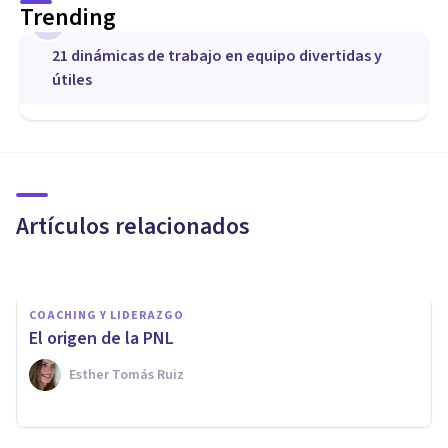
Trending
1
21 dinámicas de trabajo en equipo divertidas y
útiles
COACHING Y LIDERAZGO
Cómo afrontar la inseguridad
financiera del opositor
Artículos relacionados
Optimo Nivel Psicología Y Coaching
COACHING Y LIDERAZGO
El origen de la PNL
Esther Tomás Ruiz
COACHING Y LIDERAZGO