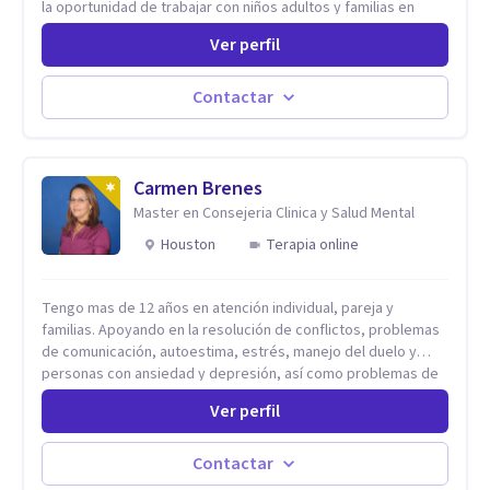
la oportunidad de trabajar con niños adultos y familias en
todos los espacios y esto me ha dado un una variedad de
Ver perfil
aprendizajes que ahora pongo a tu disposicion. En la
actualidad puedo atenderte de manera presencial y/o virtual,
de lunes a sabado. el costo de cada sesión lo acordamos en
Contactar
el primer contacto
Carmen Brenes
Master en Consejeria Clinica y Salud Mental
Houston
Terapia online
Tengo mas de 12 años en atención individual, pareja y
familias. Apoyando en la resolución de conflictos, problemas
de comunicación, autoestima, estrés, manejo del duelo y
personas con ansiedad y depresión, así como problemas de
conducta y comportamiento. Desarrollo de personas
Ver perfil
maximizando su potencial y elevando su desempeño.
Estableciendo metas a corto y largo plazo, es vital para la
vida de cada uno tener su propia vision.
Contactar