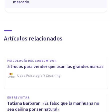
mercado
PSICOLOGÍA DEL CONSUMIDOR
22 estrategias utilizadas por
las tiendas online para que
acabemos comprando
Artículos relacionados
Xavier Molina
PSICOLOGÍA DEL CONSUMIDOR
5 trucos para vender que usan las grandes marcas
Upad Psicología Y Coaching
EMPRESAS
ENTREVISTAS
Tecnología blanda: definición,
Tatiana Barbaran: «Es falso que la marihuana no
usos y ejemplos
sea dañina por ser natural»