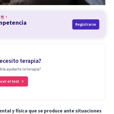
?
ompetencia
Registrarse
ecesito terapia?
ría ayudarte la terapia?
cer el test
ntal y física que se produce ante situaciones