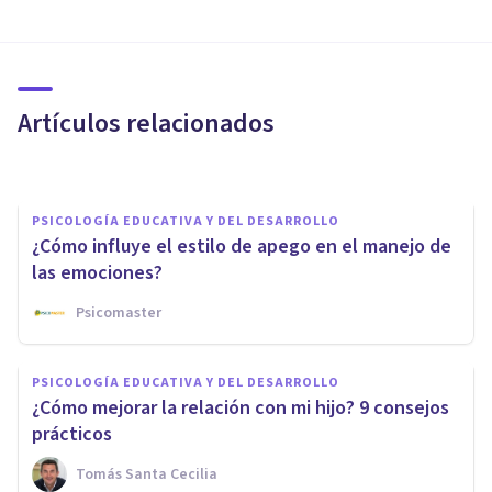
Adolescentes rebeldes: 6
consejos y reflexiones para
padres en apuros
Artículos relacionados
Xavier Molina
PSICOLOGÍA EDUCATIVA Y DEL DESARROLLO
¿Cómo influye el estilo de apego en el manejo de
las emociones?
Psicomaster
PSICOLOGÍA EDUCATIVA Y DEL DESARROLLO
PSICOLOGÍA EDUCATIVA Y DEL DESARROLLO
7 tips emocionales para una
¿Cómo mejorar la relación con mi hijo? 9 consejos
vuelta al cole cálida
prácticos
Tomás Santa Cecilia
Vitaliza Psicología De La Salud